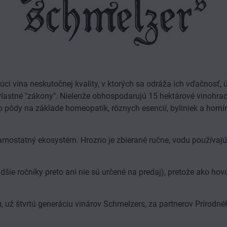
 vína neskutočnej kvality, v ktorých sa odráža ich vďačnosť, úc
vlastné "zákony". Nielenže obhospodarujú 15 hektárové vinohrad
 pôdy na základe homeopatík, rôznych esencií, byliniek a hornín,
 samostatný ekosystém. Hrozno je zbierané ručne, vodu používajú z
ie ročníky preto ani nie sú určené na predaj), pretože ako hovo
 už štvrtú generáciu vinárov Schmelzers, za partnerov Prírodnéh