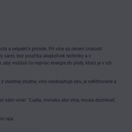
ta a rešpekt k prírode. Pri víne sa okrem znalostí
y sami, bez použitia akejkoľvek techniky a v
 aby vnášali čo najviac energie do pôdy, ktorú je v ich
 vlastnej studne, víno neobsahuje síru, je nefiltrované a
rí sám vinár: "Ľudia, rovnako ako vína, musia dozrievať,
o raja.