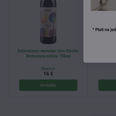
* Platí na j
Schmelzers demeter víno Bicolor
Schmelzer
limitovaná edícia 750ml
bieleho hr
Skladom
16 €
Do košíka