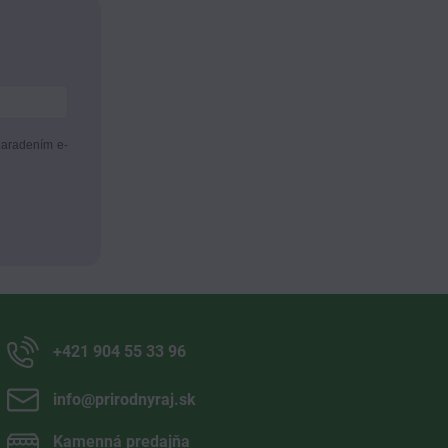
zaradením e-
+421 904 55 33 96
info​@prirodnyraj​.sk
Kamenná predajňa