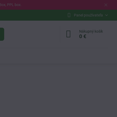
✕
Box, PPL box.
Panel používateľa
Nákupný košík
0 €