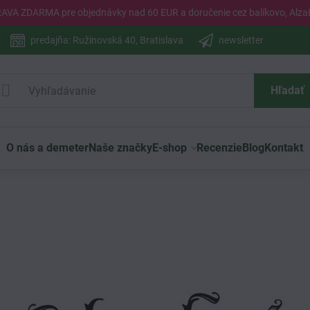
PRAVA ZDARMA pre objednávky nad 60 EUR a doručenie cez balíkovo, Alza
predajňa: Ružinovská 40, Bratislava
newsletter
Hľadať
O nás a demeter
Naše značky
E-shop
Recenzie
Blog
Kontakt