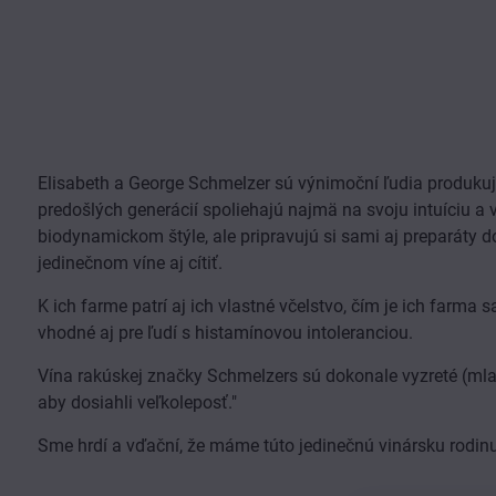
Elisabeth a George Schmelzer sú výnimoční ľudia produkujúci
predošlých generácií spoliehajú najmä na svoju intuíciu a 
biodynamickom štýle, ale pripravujú si sami aj preparáty do
jedinečnom víne aj cítiť.
K ich farme patrí aj ich vlastné včelstvo, čím je ich farma
vhodné aj pre ľudí s histamínovou intoleranciou.
Vína rakúskej značky Schmelzers sú dokonale vyzreté (mladš
aby dosiahli veľkoleposť."
Sme hrdí a vďační, že máme túto jedinečnú vinársku rodinu,