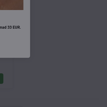
i nad 33 EUR.
va z
mi