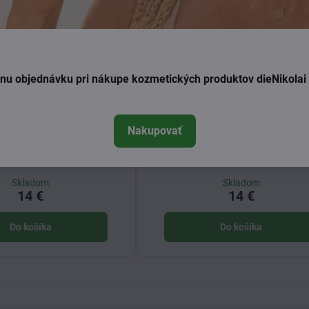
ednu objednávku pri nákupe kozmetických produktov dieNikola
Nakupovať
s biodynamická šťava z
Schmelzers biodynamická šťa
ozna s bylinkami 750ml
červeného hrozna s bylinka
750ml
Skladom
Skladom
14 €
14 €
Do košíka
Do košíka