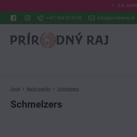
7. - 9.8. DO
+421 904 55 33 96
info@prirodnyraj.sk
Úvod
Naše značky
Schmelzers
Schmelzers