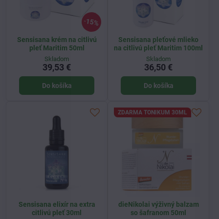
15%
Sensisana krém na citlivú
Sensisana pleťové mlieko
pleť Maritim 50ml
na citlivú pleť Maritim 100ml
Skladom
Skladom
39,53 €
36,50 €
Do košíka
Do košíka
ZDARMA TONIKUM 30ML
Sensisana elixír na extra
dieNikolai výživný balzam
citlivú pleť 30ml
so šafranom 50ml