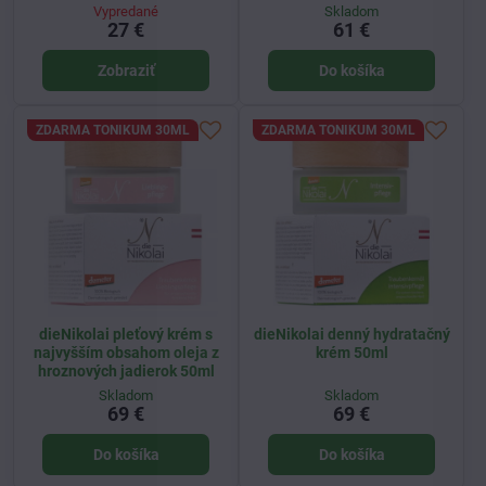
Vypredané
Skladom
27 €
61 €
Zobraziť
Do košíka
ZDARMA TONIKUM 30ML
ZDARMA TONIKUM 30ML
dieNikolai pleťový krém s
dieNikolai denný hydratačný
najvyšším obsahom oleja z
krém 50ml
hroznových jadierok 50ml
Skladom
Skladom
69 €
69 €
Do košíka
Do košíka