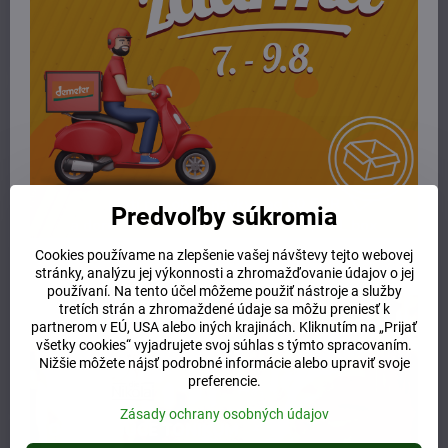
19 €
24 €
Do košíka
Do košíka
Predvoľby súkromia
Cookies používame na zlepšenie vašej návštevy tejto webovej
stránky, analýzu jej výkonnosti a zhromažďovanie údajov o jej
Martina Gebhardt krém s
Martina Gebhardt krém s
používaní. Na tento účel môžeme použiť nástroje a služby
bambuckým maslom 50ml
ružou 50ml
tretích strán a zhromaždené údaje sa môžu preniesť k
partnerom v EÚ, USA alebo iných krajinách. Kliknutím na „Prijať
Skladom
Skladom
20 €
24 €
všetky cookies“ vyjadrujete svoj súhlas s týmto spracovaním.
Nižšie môžete nájsť podrobné informácie alebo upraviť svoje
preferencie.
Do košíka
Do košíka
Zásady ochrany osobných údajov