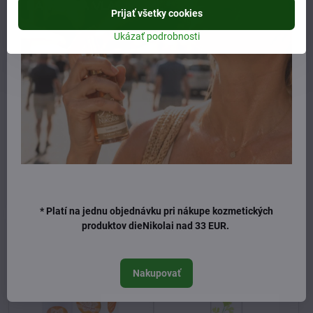
Prijať všetky cookies
Ukázať podrobnosti
Martina Gebhardt krém
Martina Gebhardt pleťové
Lipový kvet 50ml
mlieko Lipový kvet 100ml
Skladom
Skladom
21,50 €
25 €
Do košíka
Do košíka
* Platí na jednu objednávku pri nákupe kozmetických
produktov dieNikolai nad 33 EUR.
Nakupovať