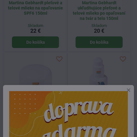
Martina Gebhardt pleťové a
Martina Gebhardt
telové mlieko na opaľovanie
ukľudňujúce pleťové a
SPF6 150ml
telové mlieko po opaľovaní
na tvár a telo 150ml
Skladom
Skladom
22 €
20 €
Do košíka
Do košíka
Martina Gebhardt pleťový
Martina Gebhardt pleťové
krém na opaľovanie SPF6
mlieko s bambuckým
50ml
maslom 100ml
Skladom
Skladom