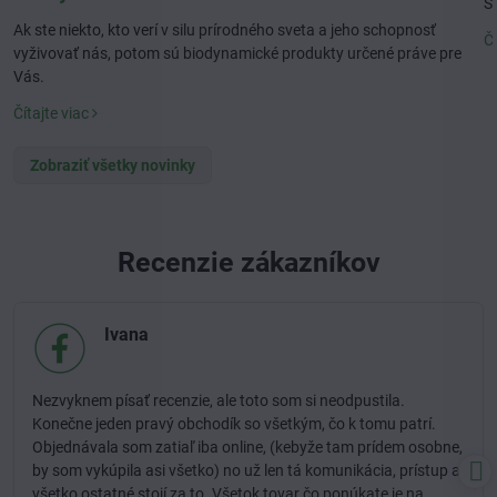
S
Ak ste niekto, kto verí v silu prírodného sveta a jeho schopnosť
Čí
vyživovať nás, potom sú biodynamické produkty určené práve pre
Vás.
Čítajte viac
Zobraziť všetky novinky
Recenzie zákazníkov
Ivana
Nezvyknem písať recenzie, ale toto som si neodpustila.
Konečne jeden pravý obchodík so všetkým, čo k tomu patrí.
Objednávala som zatiaľ iba online, (kebyže tam prídem osobne,
by som vykúpila asi všetko) no už len tá komunikácia, prístup a
všetko ostatné stojí za to. Všetok tovar čo ponúkate je na