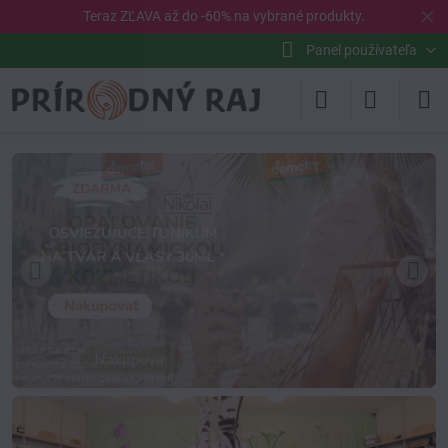
✕
Teraz ZĽAVA až do -60% na vybrané
produkty
.
Panel používateľa