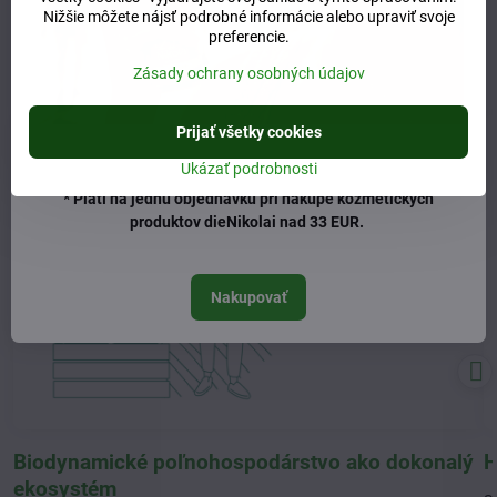
Nižšie môžete nájsť podrobné informácie alebo upraviť svoje
preferencie.
Novinky z blogu
Zásady ochrany osobných údajov
Prijať všetky cookies
Ukázať podrobnosti
* Platí na jednu objednávku pri nákupe kozmetických
produktov dieNikolai nad 33 EUR.
Nakupovať
Biodynamické poľnohospodárstvo ako dokonalý
H
ekosystém