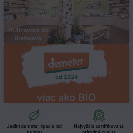
Jediní demeter špecialisti
Najvyššia certifikovaná
na trhu
prírodná kvalita