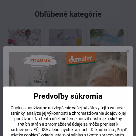
Obľúbené kategórie
krémy, fluidy,
pleťové séra
opaľovanie
pleťové mlieka
Predvoľby súkromia
Cookies používame na zlepšenie vašej návštevy tejto webovej
stránky, analýzu jej výkonnosti a zhromažďovanie údajov o jej
používaní. Na tento účel môžeme použiť nástroje a služby
detská kozmetika
výživové doplnky
dekoratívna
tretích strán a zhromaždené údaje sa môžu preniesť k
kozmetika
partnerom v EÚ, USA alebo iných krajinách. Kliknutím na „Prijať
všetky cookies“ vyjadrujete svoj súhlas s týmto spracovaním.