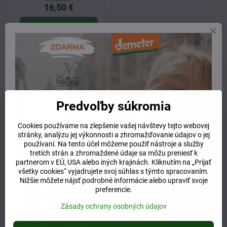
16,50 €
Do košíka
Potrebujete poradiť alebo pomôcť?
+421 904 55 33 96
Predvoľby súkromia
info​@prirodnyraj​.sk
Cookies používame na zlepšenie vašej návštevy tejto webovej
Kamenná predajňa
stránky, analýzu jej výkonnosti a zhromažďovanie údajov o jej
Ružinovská 40, 82103 Bratislava
používaní. Na tento účel môžeme použiť nástroje a služby
Otváracie hodiny
tretích strán a zhromaždené údaje sa môžu preniesť k
UTOROK 10:00 - 15:00
partnerom v EÚ, USA alebo iných krajinách. Kliknutím na „Prijať
STREDA 10:00 - 17:00
všetky cookies“ vyjadrujete svoj súhlas s týmto spracovaním.
ŠTVRTOK 10:00 - 15:00
Nižšie môžete nájsť podrobné informácie alebo upraviť svoje
preferencie.
Zásady ochrany osobných údajov