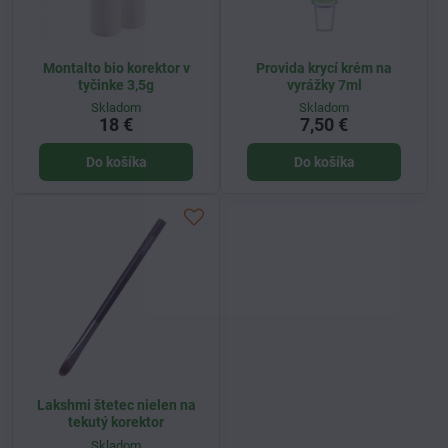
Montalto bio korektor v
Provida krycí krém na
tyčinke 3,5g
vyrážky 7ml
Skladom
Skladom
18 €
7,50 €
Do košíka
Do košíka
Lakshmi štetec nielen na
tekutý korektor
Skladom