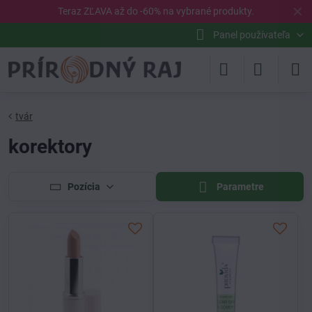
✕
Teraz ZĽAVA až do -60% na vybrané
produkty
.
Panel používateľa
tvár
korektory
Pozícia
Parametre