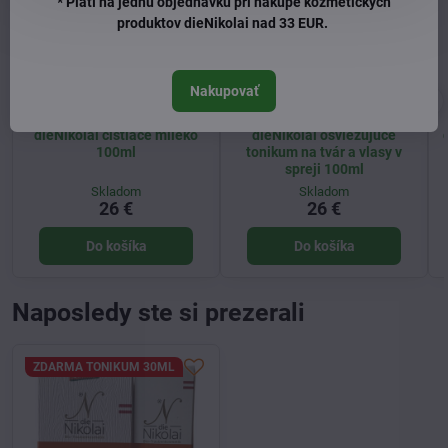
* Platí na jednu objednávku pri nákupe kozmetických
produktov dieNikolai nad 33 EUR.
Nakupovať
dieNikolai čistiace mlieko
dieNikolai osviežujúce
100ml
tonikum na tvár a vlasy v
spreji 100ml
Skladom
Skladom
26 €
26 €
Do košíka
Do košíka
Naposledy ste si prezerali
ZDARMA TONIKUM 30ML