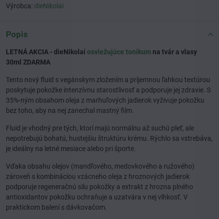
Výrobca:
dieNikolai
Popis
LETNÁ AKCIA - dieNikolai
osviežujúce tonikum
na tvár a vlasy
30ml ZDARMA
Tento nový fluid s vegánskym zložením a príjemnou ľahkou textúrou
poskytuje pokožke intenzívnu starostlivosť a podporuje jej zdravie. S
35%-ným obsahom oleja z marhuľových jadierok vyživuje pokožku
bez toho, aby na nej zanechal mastný film.
Fluid je vhodný pre tých, ktorí majú normálnu až suchú pleť, ale
nepotrebujú bohatú, hustejšiu štruktúru krému. Rýchlo sa vstrebáva,
je ideálny na letné mesiace alebo pri športe.
Vďaka obsahu olejov (mandľového, medovkového a ružového)
zároveň s kombináciou vzácneho oleja z hroznových jadierok
podporuje regeneračnú silu pokožky a extrakt z hrozna plného
antioxidantov pokožku ochraňuje a uzatvára v nej vlhkosť. V
praktickom balení s dávkovačom.