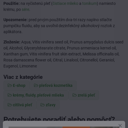
Použitie:
na vyčistenú pleť (
čistiace mlieko
a
tonikum
) namiesto
krému, po
sére
.
Upozornenie:
pred prvým použitím dva-tri razy naplno stlačte
pumpičku fluidu, aby sa uvoľnil dezinfekčný alkoholový roztok z
aplikátora.
Zloženie:
Aqua, Vitis vinifera seed oil, Prunus amygdalus dulcis seed
oil, Alcohol, Glycerylstearate citrate, Prunus armeniaca kernel oil,
Xanthan gum, Vitis vinifera fruit skin extract, Melissa officinalis oil,
Rosa damascena flower oil, Citral, Linalool, Citronellol, Geraniol,
Eugenol, Limonene
Viac z kategórie
E-shop
pleťová kozmetika
krémy, fluidy, pleťové mlieka
zrelá pleť
citlivá pleť
zľavy
Potrebujete poradiť alebo pomôcť?