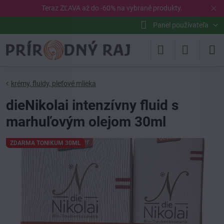
✕
Teraz ZĽAVA až do -60% na vybrané
produkty
.
Panel používateľa
krémy, fluidy, pleťové mlieka
dieNikolai intenzívny fluid s
marhuľovým olejom 30ml
ZDARMA TONIKUM 30ML