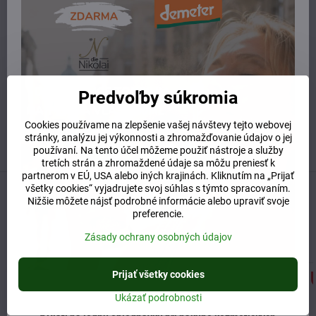
+421 904 55 33 96
info​@prirodnyraj​.sk
Kamenná predajňa
Ružinovská 40, 82103 Bratislava
Predvoľby súkromia
Otváracie hodiny
UTOROK 10:00 - 15:00
Cookies používame na zlepšenie vašej návštevy tejto webovej
STREDA 10:00 - 17:00
stránky, analýzu jej výkonnosti a zhromažďovanie údajov o jej
ŠTVRTOK 10:00 - 15:00
používaní. Na tento účel môžeme použiť nástroje a služby
tretích strán a zhromaždené údaje sa môžu preniesť k
partnerom v EÚ, USA alebo iných krajinách. Kliknutím na „Prijať
všetky cookies“ vyjadrujete svoj súhlas s týmto spracovaním.
Predchádzajúci produkt
Nasledujúci produkt
Nižšie môžete nájsť podrobné informácie alebo upraviť svoje
preferencie.
Súvisiaci produkt
Zásady ochrany osobných údajov
Prijať všetky cookies
Ukázať podrobnosti