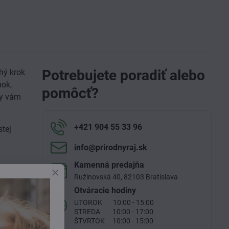
Potrebujete poradiť alebo
hý krok
nok,
pomôcť?
ky vám
+421 904 55 33 96
stej
info​@prirodnyraj​.sk
Kamenná predajňa
Ružinovská 40, 82103 Bratislava
abra R.
Otváracie hodiny
herol,
UTOROK 10:00 - 15:00
STREDA 10:00 - 17:00
ŠTVRTOK 10:00 - 15:00