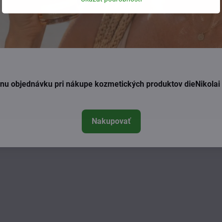
 omladzujúce sérum s
Everyoung omladzujúci denný 
u a perilou 15ml
50ml
Skladom
Skladom
45 €
55 €
Do košíka
Do košíka
ednu objednávku pri nákupe kozmetických produktov dieNikola
Nakupovať