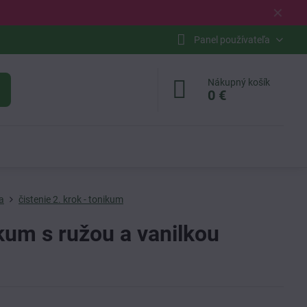
✕
Panel používateľa
Nákupný košík
0 €
a
čistenie 2. krok - tonikum
kum s ružou a vanilkou