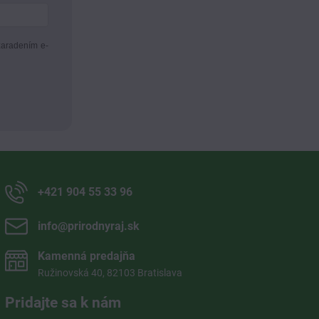
zaradením e-
+421 904 55 33 96
info​@prirodnyraj​.sk
Kamenná predajňa
Ružinovská 40, 82103 Bratislava
Pridajte sa k nám