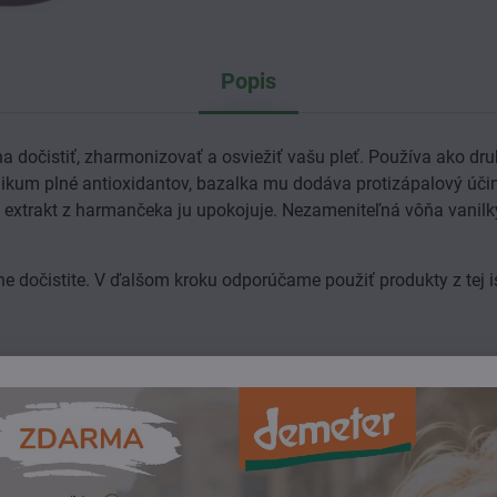
Popis
dočistiť, zharmonizovať a osviežiť vašu pleť. Používa ako dru
onikum plné antioxidantov, bazalka mu dodáva protizápalový úči
 a extrakt z harmančeka ju upokojuje. Nezameniteľná vôňa vanil
e dočistite. V ďalšom kroku odporúčame použiť produkty z tej i
icum L. Extr., Rosa Damascena Fl. W., Glycerin, Glycyrrhiza Gl
 Benzoate, Potassium Sorbate, Vanilla Planifolia Fr. Extr., Tocop