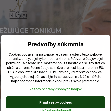
čistenie 2. krok - tonikum
Predvoľby súkromia
Cookies používame na zlepšenie vašej návštevy tejto webovej
stránky, analýzu jej výkonnosti a zhromažďovanie údajov o jej
používaní. Na tento účel môžeme použiť nástroje a služby tretích
strán a zhromaždené údaje sa môžu preniesť k partnerom v EÚ,
USA alebo iných krajinách. Kliknutím na „Prijať všetky cookies“
vyjadrujete svoj súhlas s týmto spracovaním. Nižšie môžete
nájsť podrobné informácie alebo upraviť svoje preferencie.
Zásady ochrany osobných údajov
Prijať všetky cookies
Ukázať podrobnosti