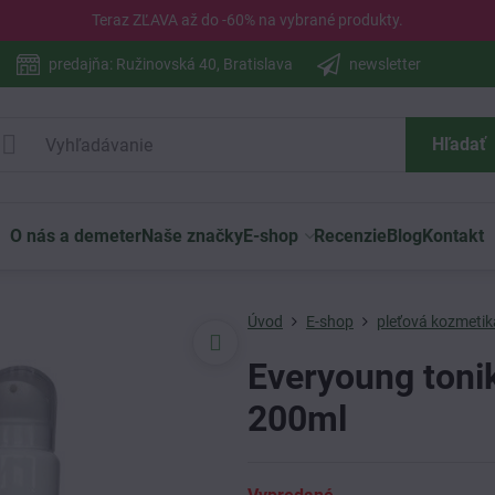
Teraz ZĽAVA až do -60% na vybrané
produkty
.
predajňa: Ružinovská 40, Bratislava
newsletter
Hľadať
O nás a demeter
Naše značky
E-shop
Recenzie
Blog
Kontakt
Úvod
E-shop
pleťová kozmetik
Everyoung toni
200ml