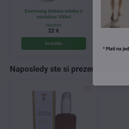
Everyoung čistiace mlieko s
Everyoung
nevädzou 100ml
ružo
Skladom
22 €
Do košíka
* Platí na j
Naposledy ste si prezerali