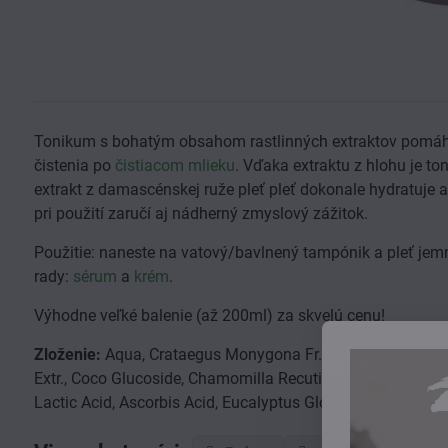
Tonikum s bohatým obsahom rastlinných extraktov pomáha 
čistenia po
čistiacom mlieku
. Vďaka extraktu z hlohu je t
extrakt z damascénskej ruže pleť pleť dokonale hydratuje
pri použití zaručí aj nádherný zmyslový zážitok.
Použitie: naneste na vatový/bavlnený tampónik a pleť jemn
rady:
sérum
a
krém
.
Výhodne veľké balenie (až 200ml) za skvelú cenu!
Zloženie:
Aqua, Crataegus Monygona Fr. Extr., Ocymum Basil
Extr., Coco Glucoside, Chamomilla Recutita Fl. Extr., Sodium
Lactic Acid, Ascorbis Acid, Eucalyptus Globulus L. Oil