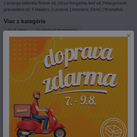
Cananga odorata flower oil, Citrus bergamia leaf oil, Pelargonium
graveolens oil, 5-Healers, (Linalool, Limonene, Citral, Citronellol)
Viac z kategórie
E-shop
pleťová kozmetika
čistenie 2. krok - tonikum
Potrebujete poradiť alebo pomôcť?
+421 904 55 33 96
info​@prirodnyraj​.sk
Kamenná predajňa
Ružinovská 40, 82103 Bratislava
Otváracie hodiny
UTOROK 10:00 - 15:00
STREDA 10:00 - 17:00
ŠTVRTOK 10:00 - 15:00