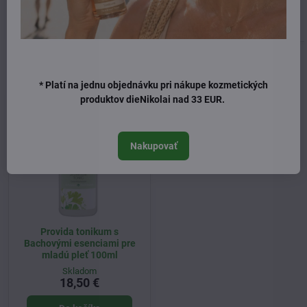
Do košíka
Do košíka
Naposledy ste si prezerali
* Platí na jednu objednávku pri nákupe kozmetických
produktov dieNikolai nad 33 EUR.
Nakupovať
Provida tonikum s
Bachovými esenciami pre
mladú pleť 100ml
Skladom
18,50 €