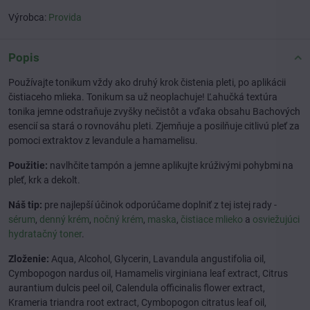
Výrobca:
Provida
Popis
Používajte tonikum vždy ako druhý krok čistenia pleti, po aplikácii
čistiaceho mlieka. Tonikum sa už neoplachuje! Ľahučká textúra
tonika jemne odstraňuje zvyšky nečistôt a vďaka obsahu Bachových
esencií sa stará o rovnováhu pleti. Zjemňuje a posilňuje citlivú pleť za
pomoci extraktov z levandule a hamamelisu.
Použitie:
navlhčite tampón a jemne aplikujte krúživými pohybmi na
pleť, krk a dekolt.
Náš tip:
pre najlepší účinok odporúčame doplniť z tej istej rady -
sérum
,
denný krém
,
nočný krém
,
maska
,
čistiace mlieko
a
osviežujúci
hydratačný toner
.
Zloženie:
Aqua, Alcohol, Glycerin, Lavandula angustifolia oil,
Cymbopogon nardus oil, Hamamelis virginiana leaf extract, Citrus
aurantium dulcis peel oil, Calendula officinalis flower extract,
Krameria triandra root extract, Cymbopogon citratus leaf oil,