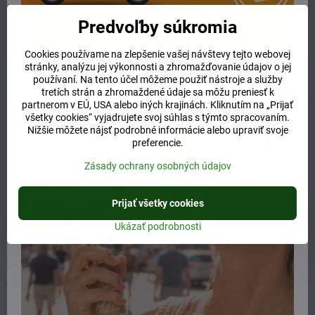
Predvoľby súkromia
Predchádzajúci produkt
Nasledujúci produkt
Cookies používame na zlepšenie vašej návštevy tejto webovej
stránky, analýzu jej výkonnosti a zhromažďovanie údajov o jej
Súvisiaci produkt
používaní. Na tento účel môžeme použiť nástroje a služby
tretích strán a zhromaždené údaje sa môžu preniesť k
partnerom v EÚ, USA alebo iných krajinách. Kliknutím na „Prijať
všetky cookies“ vyjadrujete svoj súhlas s týmto spracovaním.
Nižšie môžete nájsť podrobné informácie alebo upraviť svoje
preferencie.
Zásady ochrany osobných údajov
Prijať všetky cookies
Ukázať podrobnosti
Provida sérum s Bachovými
Provida čistiace mlieko s
esenciami pre mladú pleť
Bachovými esenciami pre
30ml
mladú pleť 150ml
Skladom
Skladom
25 €
20 €