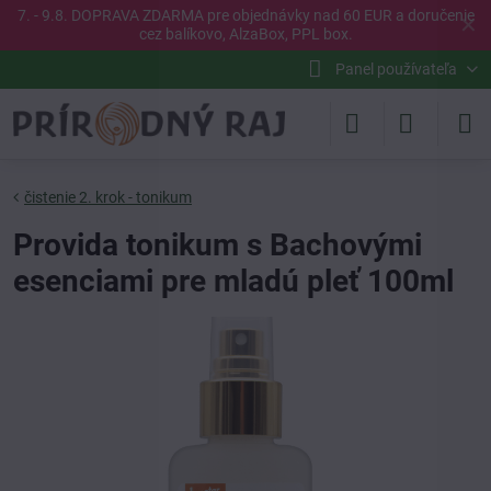
7. - 9.8. DOPRAVA ZDARMA pre objednávky nad 60 EUR a doručenie
✕
cez balíkovo, AlzaBox, PPL box.
Panel používateľa
čistenie 2. krok - tonikum
Provida tonikum s Bachovými
esenciami pre mladú pleť 100ml