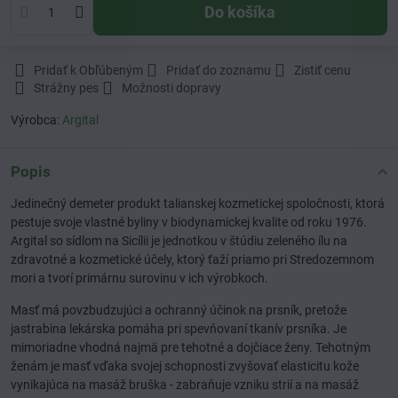
Do košíka
Pridať k Obľúbeným
Pridať do zoznamu
Zistiť cenu
Strážny pes
Možnosti dopravy
Výrobca:
Argital
Popis
Jedinečný demeter produkt talianskej kozmetickej spoločnosti, ktorá
pestuje svoje vlastné byliny v biodynamickej kvalite od roku 1976.
Argital so sídlom na Sicílii je jednotkou v štúdiu zeleného ílu na
zdravotné a kozmetické účely, ktorý ťaží priamo pri Stredozemnom
mori a tvorí primárnu surovinu v ich výrobkoch.
Masť má povzbudzujúci a ochranný účinok na prsník, pretože
jastrabina lekárska pomáha pri spevňovaní tkanív prsníka. Je
mimoriadne vhodná najmä pre tehotné a dojčiace ženy. Tehotným
ženám je masť vďaka svojej schopnosti zvyšovať elasticitu kože
vynikajúca na masáž bruška - zabraňuje vzniku strií a na masáž