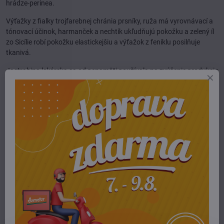
hrádze-perinea.
Výťažky z fialky trojfarebnej chránia prsníky, ruža má vyrovnávací a
tónovací účinok, harmanček a nechtík ukľudňujú pokožku a zelený íl
zo Sicílie robí pokožku elastickejšiu a výťažok z feniklu posilňuje
tkanivá.
Jastrabina lekárska sa od nepamäti používala na zvýšenie produkcie
mlieka. Odporúča sa preto najmä dojčiacim matkám pri zvyšovaní
tvorby materského mlieka.
Masť s jastrabinou lekárskou je vhodná taktiež na redukciu
viditeľnosti strií na prsiach, zadku a stehnách.
Náš tip: pre maximálnu absorpciu krému pre jeho účinky používajte
po kúpaní alebo sprchovaní, pokiaľ sú póry roztiahnuté z teplej vody.
Náš tip: táto masť má vynikajúci hojivý účinok na akékoľvek
poranenia a poškodenia kože, napr. aj na ošetrovanie pupčeka
novorodenca.
Zloženie:
Olea Europaea Oil, Cera Alba, Galega Officinalis Extract,
Viola Tricolor Extract, Rosa Damascena Flower Extract, Chamomilla