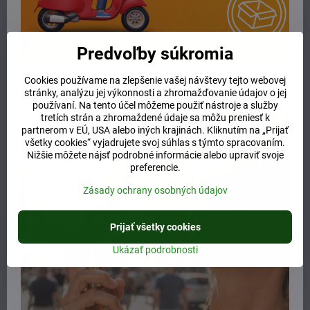
Recutita Extract, Calendula Officinalis Extract, Achillea Millefolium
Extract, Pimpinella Anisum Extract, Foeniculum Vulgare Extract,
Solum Fullonum Oil Extract, Rosa Damascena Flower Oil
Predvoľby súkromia
Viac z kategórie
E-shop
telová kozmetika
Cookies používame na zlepšenie vašej návštevy tejto webovej
stránky, analýzu jej výkonnosti a zhromažďovanie údajov o jej
telové mlieka a oleje
ošetrujúce balzamy
používaní. Na tento účel môžeme použiť nástroje a služby
tretích strán a zhromaždené údaje sa môžu preniesť k
deti a mamičky
budúce mamičky
partnerom v EÚ, USA alebo iných krajinách. Kliknutím na „Prijať
všetky cookies“ vyjadrujete svoj súhlas s týmto spracovaním.
podpora dojčenia
Nižšie môžete nájsť podrobné informácie alebo upraviť svoje
preferencie.
Potrebujete poradiť alebo pomôcť?
Zásady ochrany osobných údajov
+421 904 55 33 96
Prijať všetky cookies
Ukázať podrobnosti
info​@prirodnyraj​.sk
Kamenná predajňa
Ružinovská 40, 82103 Bratislava
Otváracie hodiny