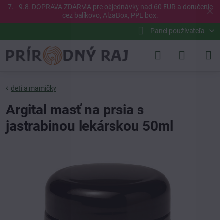
7. - 9.8. DOPRAVA ZDARMA pre objednávky nad 60 EUR a doručenie
✕
cez balíkovo, AlzaBox, PPL box.
Panel používateľa
deti a mamičky
Argital masť na prsia s
jastrabinou lekárskou 50ml