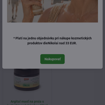
UTOROK 10:00 - 15:00
STREDA 10:00 - 17:00
ŠTVRTOK 10:00 - 15:00
Predchádzajúci produkt
Nasledujúci produkt
* Platí na jednu objednávku pri nákupe kozmetických
Naposledy ste si prezerali
produktov dieNikolai nad 33 EUR.
Nakupovať
Argital masť na prsia s