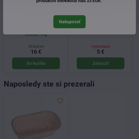
produktov dieNikolai nad 33 EUR.
Nakupovať
Rossnagl sušený ražný
Rossnagl ražná múka 1kg
kvások 10g
Skladom
Vypredané
16 €
5 €
Do košíka
Zobraziť
Naposledy ste si prezerali