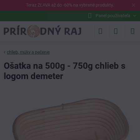
✕
Teraz ZĽAVA až do -60% na vybrané
produkty
.
Panel používateľa
chlieb, múky a pečenie
Ošatka na 500g - 750g chlieb s
logom demeter