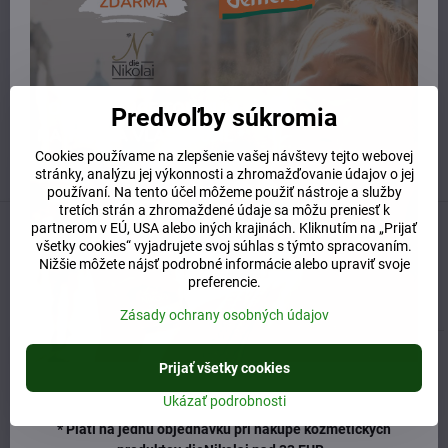
info​@prirodnyraj​.sk
Kamenná predajňa
Ružinovská 40, 82103 Bratislava
Otváracie hodiny
Predvoľby súkromia
UTOROK 10:00 - 15:00
STREDA 10:00 - 17:00
Cookies používame na zlepšenie vašej návštevy tejto webovej
ŠTVRTOK 10:00 - 15:00
stránky, analýzu jej výkonnosti a zhromažďovanie údajov o jej
používaní. Na tento účel môžeme použiť nástroje a služby
tretích strán a zhromaždené údaje sa môžu preniesť k
partnerom v EÚ, USA alebo iných krajinách. Kliknutím na „Prijať
Predchádzajúci produkt
Nasledujúci produkt
všetky cookies“ vyjadrujete svoj súhlas s týmto spracovaním.
Nižšie môžete nájsť podrobné informácie alebo upraviť svoje
preferencie.
Súvisiaci produkt
Zásady ochrany osobných údajov
Prijať všetky cookies
Ukázať podrobnosti
* Platí na jednu objednávku pri nákupe kozmetických