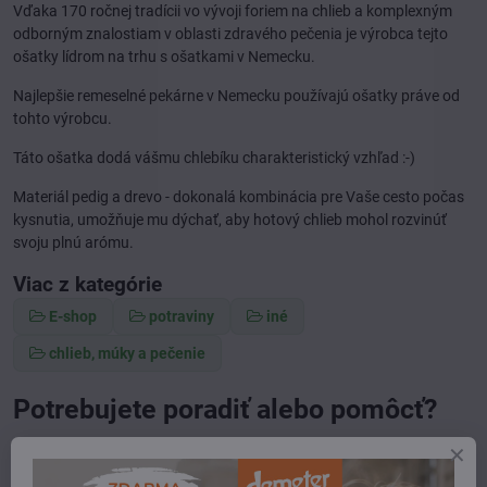
Vďaka 170 ročnej tradícii vo vývoji foriem na chlieb a komplexným
odborným znalostiam v oblasti zdravého pečenia je výrobca tejto
ošatky lídrom na trhu s ošatkami v Nemecku.
Najlepšie remeselné pekárne v Nemecku používajú ošatky práve od
tohto výrobcu.
Táto ošatka dodá vášmu chlebíku charakteristický vzhľad :-)
Materiál pedig a drevo - dokonalá kombinácia pre Vaše cesto počas
kysnutia, umožňuje mu dýchať, aby hotový chlieb mohol rozvinúť
svoju plnú arómu.
Viac z kategórie
E-shop
potraviny
iné
chlieb, múky a pečenie
Potrebujete poradiť alebo pomôcť?
+421 904 55 33 96