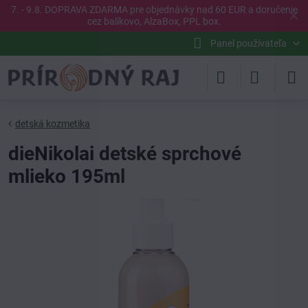
7. - 9.8. DOPRAVA ZDARMA pre objednávky nad 60 EUR a doručenie
✕
cez balíkovo, AlzaBox, PPL box.
Panel používateľa
detská kozmetika
dieNikolai detské sprchové
mlieko 195ml