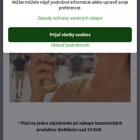
Nižšie môžete nájsť podrobné informácie alebo upraviť svoje
Otváracie hodiny
preferencie.
UTOROK 10:00 - 15:00
STREDA 10:00 - 17:00
Zásady ochrany osobných údajov
ŠTVRTOK 10:00 - 15:00
Prijať všetky cookies
Ukázať podrobnosti
Nasledujúci produkt
Naposledy ste si prezerali
* Platí na jednu objednávku pri nákupe kozmetických
produktov dieNikolai nad 33 EUR.
dieNikolai detské sprchové