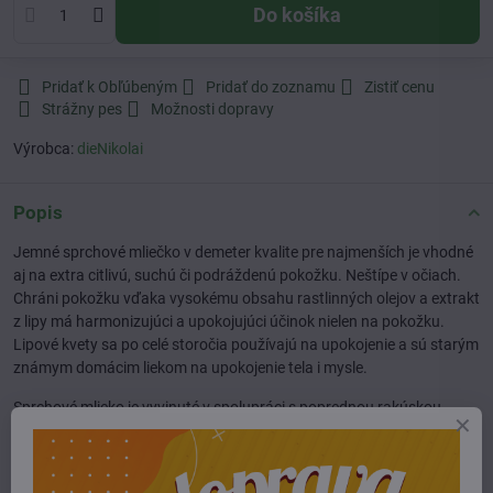
Do košíka
Pridať k Obľúbeným
Pridať do zoznamu
Zistiť cenu
Strážny pes
Možnosti dopravy
Výrobca:
dieNikolai
Popis
Jemné sprchové mliečko v demeter kvalite pre najmenších je vhodné
aj na extra citlivú, suchú či podráždenú pokožku. Neštípe v očiach.
Chráni pokožku vďaka vysokému obsahu rastlinných olejov a extrakt
z lipy má harmonizujúci a upokojujúci účinok nielen na pokožku.
Lipové kvety sa po celé storočia používajú na upokojenie a sú starým
známym domácim liekom na upokojenie tela i mysle.
Sprchové mlieko je vyvinuté v spolupráci s poprednou rakúskou
antropozofickou pediatričkou Dr. med. Christine Saahs a je
dermatologicky testované.