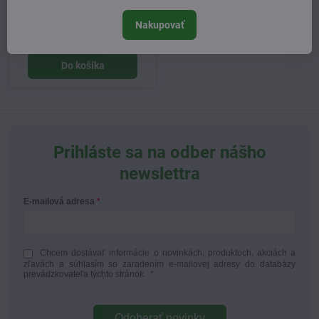
mlieko 195ml
Nakupovať
Skladom
21 €
Do košíka
Prihláste sa na odber nášho
newslettra
E-mailová adresa
Chcem dostávať informácie o novinkách, produktoch, akciách a
zľavách a súhlasím so zaradením e-mailovej adresy do databázy
prevádzkovateľa týchto stránok.
*
Odoberať novinky