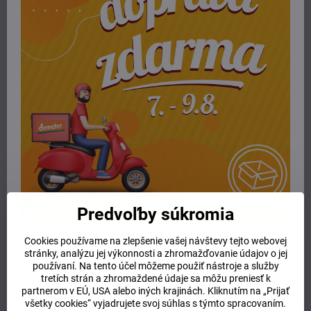
Tip:
2-3 stlačenia pumpičky na kúpeľ stačia na dokonalé rozvinutie
lipových kvetov.
Zloženie:
Aqua, Disodium Cocoyl Glutamate (and) Sodium Cocoyl
Glutamate, Helianthus Annuus Seed Oil, Vinum, Alcohol, Vitis Vinifera
Seed Oil, Tilia Platyphyllos Flower Extract, Vitis Vinifera Seed Extract,
Pelargonium Graveolens Oil, Xanthan Gum, Citrus Nobilis Peel Oil,
Vitis Vinifera Seed Oil, Tocopherol, Citric Acid, Citrus Limon Peel Oil,
Limonene, Citronellol, Geraniol, Linalool, Citral
Viac z kategórie
E-shop
deti a mamičky
detská kozmetika
Potrebujete poradiť alebo pomôcť?
Predvoľby súkromia
+421 904 55 33 96
Cookies používame na zlepšenie vašej návštevy tejto webovej
stránky, analýzu jej výkonnosti a zhromažďovanie údajov o jej
info​@prirodnyraj​.sk
používaní. Na tento účel môžeme použiť nástroje a služby
tretích strán a zhromaždené údaje sa môžu preniesť k
Kamenná predajňa
partnerom v EÚ, USA alebo iných krajinách. Kliknutím na „Prijať
Ružinovská 40, 82103 Bratislava
všetky cookies“ vyjadrujete svoj súhlas s týmto spracovaním.