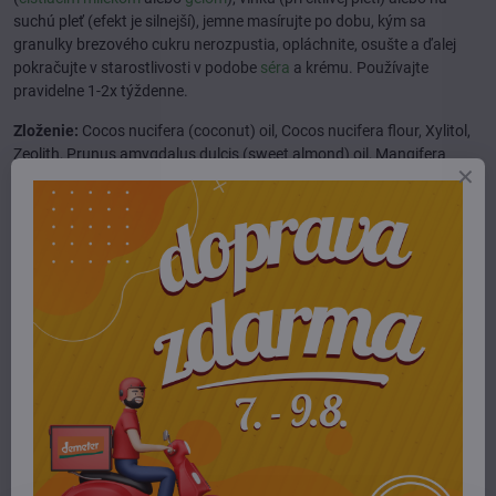
suchú pleť (efekt je silnejší), jemne masírujte po dobu, kým sa
granulky brezového cukru nerozpustia, opláchnite, osušte a ďalej
pokračujte v starostlivosti v podobe
séra
a krému. Používajte
pravidelne 1-2x týždenne.
Zloženie:
Cocos nucifera (coconut) oil, Cocos nucifera flour, Xylitol,
Zeolith, Prunus amygdalus dulcis (sweet almond) oil, Mangifera
indica (mango) seed butter, Simmondsia chinensis (jojoba) seed oil,
Aroma, Cera alba (beeswax), Benzyl alcohol, Benzyl benzoate,
Benzyl cinnamate, Farnesol, Isoeugenol
Viac z kategórie
E-shop
pleťová kozmetika
peelingy
Potrebujete poradiť alebo pomôcť?
+421 904 55 33 96
info​@prirodnyraj​.sk