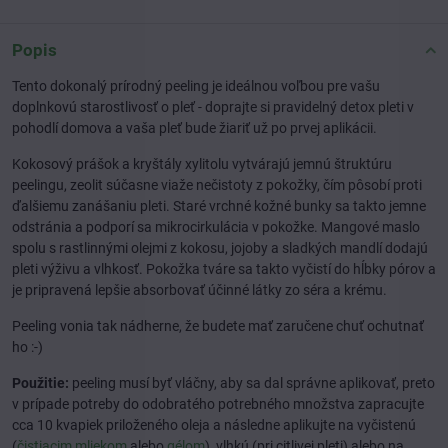
Popis
Tento dokonalý prírodný peeling je ideálnou voľbou pre vašu
doplnkovú starostlivosť o pleť - doprajte si pravidelný detox pleti v
pohodlí domova a vaša pleť bude žiariť už po prvej aplikácii.
Kokosový prášok a kryštály xylitolu vytvárajú jemnú štruktúru
peelingu, zeolit súčasne viaže nečistoty z pokožky, čím pôsobí proti
ďalšiemu zanášaniu pleti. Staré vrchné kožné bunky sa takto jemne
odstránia a podporí sa mikrocirkulácia v pokožke. Mangové maslo
spolu s rastlinnými olejmi z kokosu, jojoby a sladkých mandlí dodajú
pleti výživu a vlhkosť. Pokožka tváre sa takto vyčistí do hĺbky pórov a
je pripravená lepšie absorbovať účinné látky zo séra a krému.
Peeling vonia tak nádherne, že budete mať zaručene chuť ochutnať
ho :-)
Použitie:
peeling musí byť vláčny, aby sa dal správne aplikovať, preto
v prípade potreby do odobratého potrebného množstva zapracujte
cca 10 kvapiek priloženého oleja a následne aplikujte na vyčistenú
(
čistiacim mliekom
alebo
gélom
), vlhkú (pri citlivej pleti) alebo na