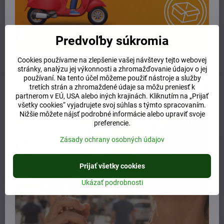
Kamenná predajňa
Ružinovská 40, 82103 Bratislava
Otváracie hodiny
UTOROK 10:00 - 15:00
Predvoľby súkromia
STREDA 10:00 - 17:00
ŠTVRTOK 10:00 - 15:00
Cookies používame na zlepšenie vašej návštevy tejto webovej
stránky, analýzu jej výkonnosti a zhromažďovanie údajov o jej
používaní. Na tento účel môžeme použiť nástroje a služby
tretích strán a zhromaždené údaje sa môžu preniesť k
Predchádzajúci produkt
Nasledujúci produkt
partnerom v EÚ, USA alebo iných krajinách. Kliknutím na „Prijať
všetky cookies“ vyjadrujete svoj súhlas s týmto spracovaním.
Nižšie môžete nájsť podrobné informácie alebo upraviť svoje
Súvisiaci produkt
preferencie.
Zásady ochrany osobných údajov
Prijať všetky cookies
Ukázať podrobnosti