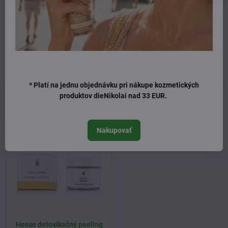
Hesse čistiace mlieko na
Hesse čistiaci gél na pleť
pleť 80ml
35ml
Skladom
Skladom
50 €
38 €
Do košíka
Do košíka
* Platí na jednu objednávku pri nákupe kozmetických
produktov dieNikolai nad 33 EUR.
Naposledy ste si prezerali
Nakupovať
Hesse detoxikačný peeling