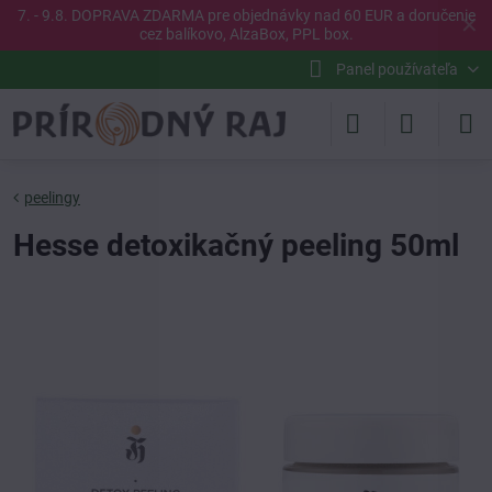
7. - 9.8. DOPRAVA ZDARMA pre objednávky nad 60 EUR a doručenie
✕
cez balíkovo, AlzaBox, PPL box.
Panel používateľa
peelingy
Hesse detoxikačný peeling 50ml