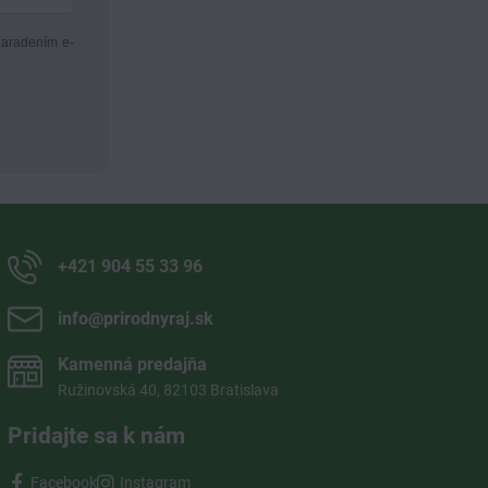
zaradením e-
+421 904 55 33 96
info​@prirodnyraj​.sk
Kamenná predajňa
Ružinovská 40, 82103 Bratislava
Pridajte sa k nám
Facebook
Instagram