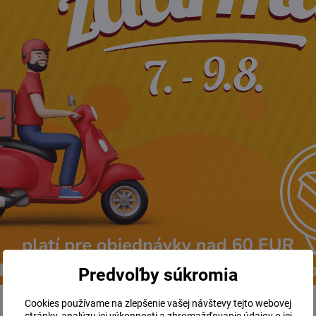
Popis
ela, ktorý obsahuje výživné oleje, rastlinné výťažky pre aktívn
eho imunitu kože. V zložení nájdete prirodzene sa vyskytujúce vi
hvosta a nechtíka lekárskeho.
vým olejom pomáhajú vašej pokožke zachovať pevnosť a mladist
okožku. Je hutnejšej konzistencie, krásne sa vstrebáva a nezane
Fl. Extr., Ruta Graveolens Extr., Linum Usitatissimum Seed Extr.,
llea Millefolium Fl. Extr., Calendula Officinalis Fl. Extr., Olea
Predvoľby súkromia
Simmondsia Chinensis S. Oil, Glycerin, Macadamia Ternifolia S. Oi
, Olea Europaea L. Extr., Pantothenic Acid, Vanilla Planifolia Fr. E
Cookies používame na zlepšenie vašej návštevy tejto webovej