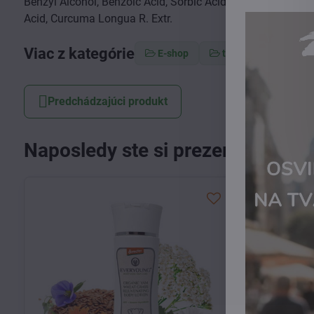
Benzyl Alcohol, Benzoic Acid, Sorbic Acid, Pimenta Officina
Acid, Curcuma Longua R. Extr.
Viac z kategórie
E-shop
telová kozmetika
Predchádzajúci produkt
Naposledy ste si prezerali