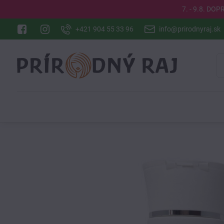
7. - 9.8. DO
+421 904 55 33 96
info@prirodnyraj.sk