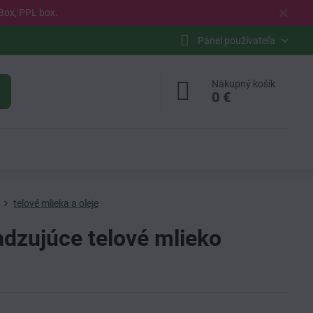
✕
Box, PPL box.
Panel používateľa
Nákupný košík
0 €
telové mlieka a oleje
dzujúce telové mlieko