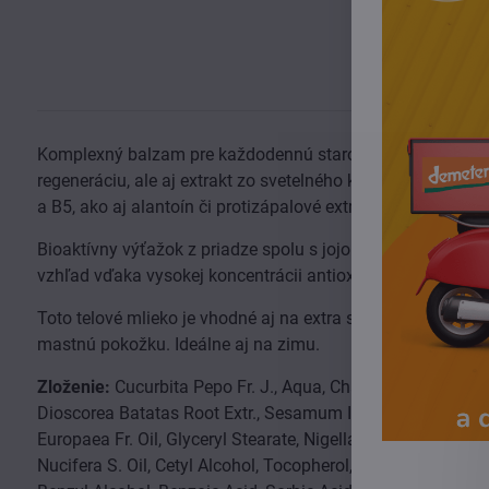
Komplexný balzam pre každodennú starostlivosť o pokožku t
regeneráciu, ale aj extrakt zo svetelného koreňa, zvyšujúc
a B5, ako aj alantoín či protizápalové extrakty z myšieho c
Bioaktívny výťažok z priadze spolu s jojobovým a kmíno
vzhľad vďaka vysokej koncentrácii antioxidantov.
Toto telové mlieko je vhodné aj na extra suchú a citlivú p
mastnú pokožku. Ideálne aj na zimu.
Zloženie:
Cucurbita Pepo Fr. J., Aqua, Chamomilla Recutita 
Dioscorea Batatas Root Extr., Sesamum Indicum Seed Oil, Achi
Europaea Fr. Oil, Glyceryl Stearate, Nigella Sativa S. Oil, 
Nucifera S. Oil, Cetyl Alcohol, Tocopherol, Lecithin, Allantoin