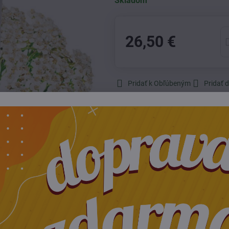
Skladom
26,50 €
Pridať k Obľúbeným
Pridať 
Výrobca:
Everyoung