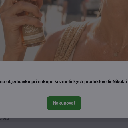
ednu objednávku pri nákupe kozmetických produktov dieNikola
Nakupovať
Prihláste sa na odber nášho newslettra
adresa