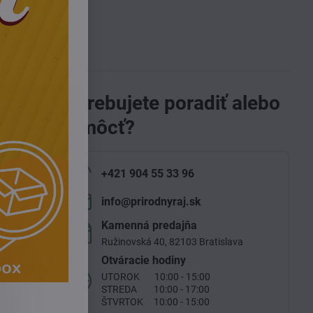
Potrebujete poradiť alebo
u
tamíny E
pomôcť?
vý
+421 904 55 33 96
info​@prirodnyraj​.sk
cháva
Kamenná predajňa
Ružinovská 40, 82103 Bratislava
Otváracie hodiny
UTOROK 10:00 - 15:00
l, Cocos
STREDA 10:00 - 17:00
xtr.,
ŠTVRTOK 10:00 - 15:00