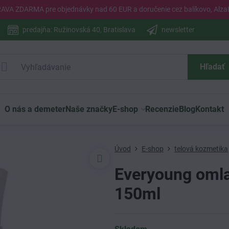
PRAVA ZDARMA pre objednávky nad 60 EUR a doručenie cez balíkovo, Alza
predajňa: Ružinovská 40, Bratislava
newsletter
Hľadať
O nás a demeter
Naše značky
E-shop
Recenzie
Blog
Kontakt
Úvod
E-shop
telová kozmetika
Everyoung omla
150ml