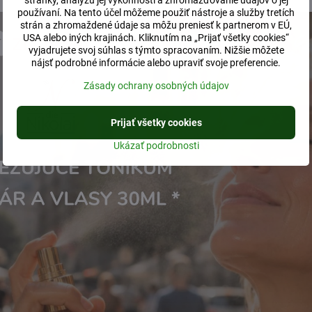
stránky, analýzu jej výkonnosti a zhromažďovanie údajov o jej
lis Fr. Extr., Ascorbic Acid, Potassium Sorbate, Sodium Benzoate,
používaní. Na tento účel môžeme použiť nástroje a služby tretích
strán a zhromaždené údaje sa môžu preniesť k partnerom v EÚ,
USA alebo iných krajinách. Kliknutím na „Prijať všetky cookies“
vyjadrujete svoj súhlas s týmto spracovaním. Nižšie môžete
telové mlieka a oleje
nájsť podrobné informácie alebo upraviť svoje preferencie.
Zásady ochrany osobných údajov
Prijať všetky cookies
Ukázať podrobnosti