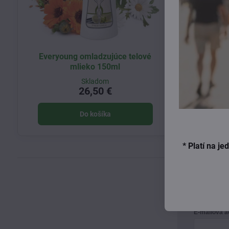
Everyoung omladzujúce telové
mlieko 150ml
Skladom
26,50 €
Do košíka
* Platí na j
E-mailová 