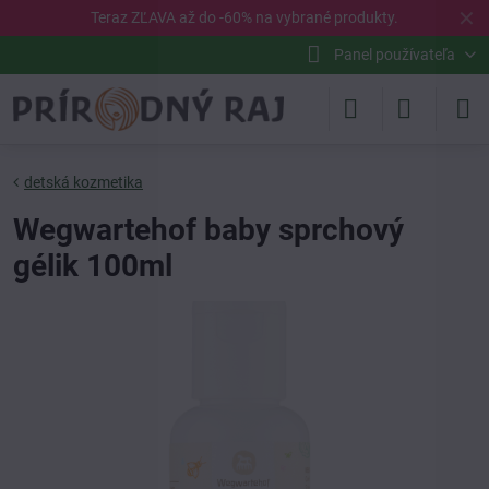
✕
Teraz ZĽAVA až do -60% na vybrané
produkty
.
Panel používateľa
detská kozmetika
Wegwartehof baby sprchový
gélik 100ml