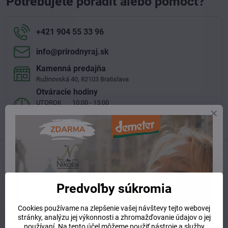
Potrebujete poradiť alebo pomôcť?
+421 904 55 33 96
info​@prirodnyraj​.sk
Kamenná predajňa
Ružinovská 40, 82103 Bratislava
Otváracie hodiny
UTOROK 10:00 - 15:00
STREDA 10:00 - 17:00
ŠTVRTOK 10:00 - 15:00
Predchádzajúci produkt
Nasledujúci produkt
Predvoľby súkromia
Súvisiaci produkt
Cookies používame na zlepšenie vašej návštevy tejto webovej
stránky, analýzu jej výkonnosti a zhromažďovanie údajov o jej
používaní. Na tento účel môžeme použiť nástroje a služby