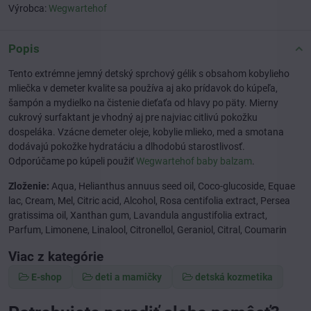
Výrobca:
Wegwartehof
Popis
Tento extrémne jemný detský sprchový gélik s obsahom kobylieho
mliečka v demeter kvalite sa používa aj ako prídavok do kúpeľa,
šampón a mydielko na čistenie dieťaťa od hlavy po päty. Mierny
cukrový surfaktant je vhodný aj pre najviac citlivú pokožku
dospeláka. Vzácne demeter oleje, kobylie mlieko, med a smotana
dodávajú pokožke hydratáciu a dlhodobú starostlivosť.
Odporúčame po kúpeli použiť
Wegwartehof baby balzam
.
Zloženie:
Aqua, Helianthus annuus seed oil, Coco-glucoside, Equae
lac, Cream, Mel, Citric acid, Alcohol, Rosa centifolia extract, Persea
gratissima oil, Xanthan gum, Lavandula angustifolia extract,
Parfum, Limonene, Linalool, Citronellol, Geraniol, Citral, Coumarin
Viac z kategórie
E-shop
deti a mamičky
detská kozmetika