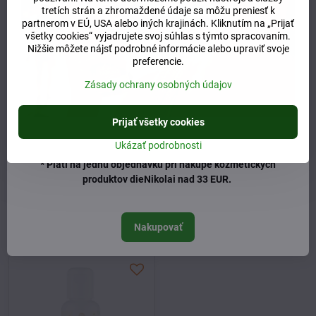
tretích strán a zhromaždené údaje sa môžu preniesť k
partnerom v EÚ, USA alebo iných krajinách. Kliknutím na „Prijať
všetky cookies“ vyjadrujete svoj súhlas s týmto spracovaním.
Nižšie môžete nájsť podrobné informácie alebo upraviť svoje
preferencie.
Zásady ochrany osobných údajov
Wegwartehof baby balzam
Prijať všetky cookies
50ml
Ukázať podrobnosti
Skladom
20,50 €
* Platí na jednu objednávku pri nákupe kozmetických
produktov dieNikolai nad 33 EUR.
Do košíka
Naposledy ste si prezerali
Nakupovať