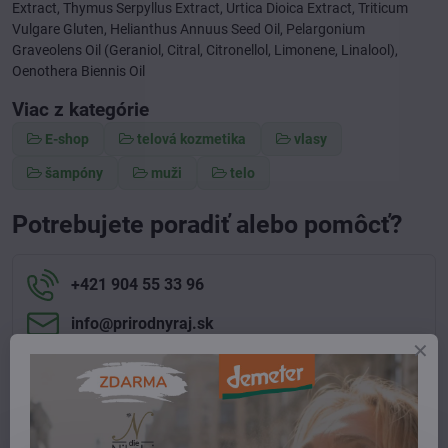
Extract, Thymus Serpyllus Extract, Urtica Dioica Extract, Triticum
Vulgare Gluten, Helianthus Annuus Seed Oil, Pelargonium
Graveolens Oil (Geraniol, Citral, Citronellol, Limonene, Linalool),
Oenothera Biennis Oil
Viac z kategórie
E-shop
telová kozmetika
vlasy
šampóny
muži
telo
Potrebujete poradiť alebo pomôcť?
+421 904 55 33 96
info​@prirodnyraj​.sk
Kamenná predajňa
Ružinovská 40, 82103 Bratislava
Otváracie hodiny
UTOROK 10:00 - 15:00
STREDA 10:00 - 17:00