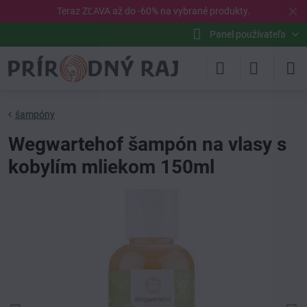
✕
Teraz ZĽAVA až do -60% na vybrané
produkty
.
Panel používateľa
šampóny
Wegwartehof šampón na vlasy s
kobylím mliekom 150ml