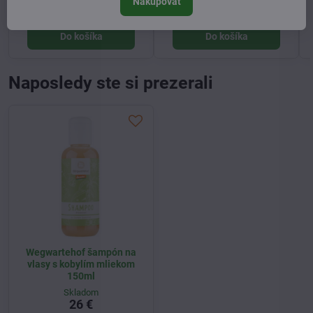
Nakupovať
26,50 €
16,50 €
Do košíka
Do košíka
Naposledy ste si prezerali
Wegwartehof šampón na
vlasy s kobylím mliekom
150ml
Skladom
26 €