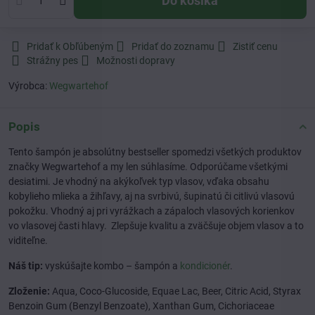
Do košíka
Pridať k Obľúbeným
Pridať do zoznamu
Zistiť cenu
Strážny pes
Možnosti dopravy
Výrobca:
Wegwartehof
Popis
Tento šampón je absolútny bestseller spomedzi všetkých produktov
značky Wegwartehof a my len súhlasíme. Odporúčame všetkými
desiatimi. Je vhodný na akýkoľvek typ vlasov, vďaka obsahu
kobylieho mlieka a žihľavy, aj na svrbivú, šupinatú či citlivú vlasovú
pokožku. Vhodný aj pri vyrážkach a zápaloch vlasových korienkov
vo vlasovej časti hlavy. Zlepšuje kvalitu a zväčšuje objem vlasov a to
viditeľne.
Náš tip:
vyskúšajte kombo – šampón a
kondicionér
.
Zloženie:
Aqua, Coco-Glucoside, Equae Lac, Beer, Citric Acid, Styrax
Benzoin Gum (Benzyl Benzoate), Xanthan Gum, Cichoriaceae