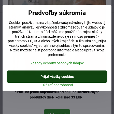
ŠTVRTOK 10:00 - 15:00
Predvoľby súkromia
Cookies používame na zlepšenie vašej návštevy tejto webovej
Predchádzajúci produkt
Nasledujúci produkt
stránky, analýzu jej výkonnosti a zhromažďovanie údajov o jej
používaní. Na tento účel môžeme použiť nástroje a služby
Súvisiaci produkt
tretích strán a zhromaždené údaje sa môžu preniesť k
partnerom v EÚ, USA alebo iných krajinách. Kliknutím na „Prijať
všetky cookies“ vyjadrujete svoj súhlas s týmto spracovaním.
Nižšie môžete nájsť podrobné informácie alebo upraviť svoje
preferencie.
Zásady ochrany osobných údajov
Prijať všetky cookies
Ukázať podrobnosti
* Platí na jednu objednávku pri nákupe kozmetických
produktov dieNikolai nad 33 EUR.
Wegwartehof vlasový
Provida žihľavové vlasové
kondicionér s kobylím
tonikum 100ml
mliekom 150ml
Skladom
Skladom