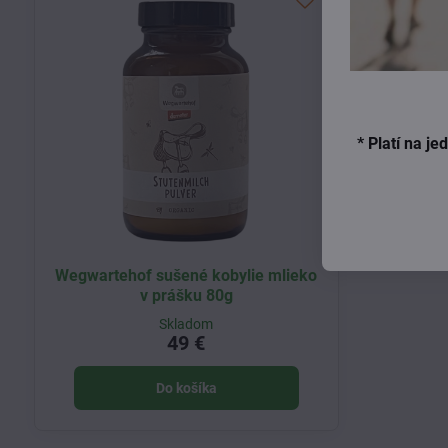
* Platí na j
Wegwartehof sušené kobylie mlieko
v prášku 80g
Skladom
49 €
Do košíka