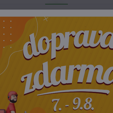
eho mlieka v tej najvyššej kvalite demeter, ktoré je určené na
nosti a ušľachtilosti. Tieto výnimočné vlastnosti sa odrážajú aj v
vnejších nápojov aké nám príroda dáva. Preniká priamo do bunky,
je najbližšie nášmu materskému mlieku, čiže je vynikajúce na
 sa nachádza i v materskom mlieku. Funguje ako prirodzené anti
uchy, ako je psoriáza, akné a ekzémy. Proteín má celý rad
ktoferín chráni pred rotavírusmi, salmonelou a e. coli, čo sú bak
Bolo klinicky dokázané, že laktoferín má pozitívny vplyv aj na z
 pacientom. Je tak univerzálne, že sa môže podávať aj novorod
ergiami na kravské či iné druhy mlieka. Je ľahučko stráviteľné. 
dobu 40 dní. Môžete ho pridávať taktiež aj do raňajkových kaší,