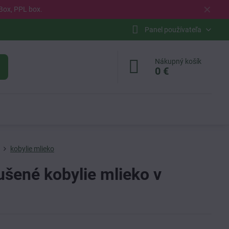
✕
Box, PPL box.
Panel používateľa
Nákupný košík
0 €
kobylie mlieko
šené kobylie mlieko v