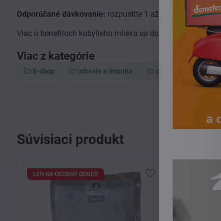
Odporúčané dávkovanie:
rozpustite 1 až 2 čajové lyžičky 
Viac o benefitoch kobylieho mlieka sa dočítate na našom
b
Viac z kategórie
E-shop
zdravie a imunita
dospelí
tráve
Súvisiaci produkt
LEN NA OSOBNÝ ODBER