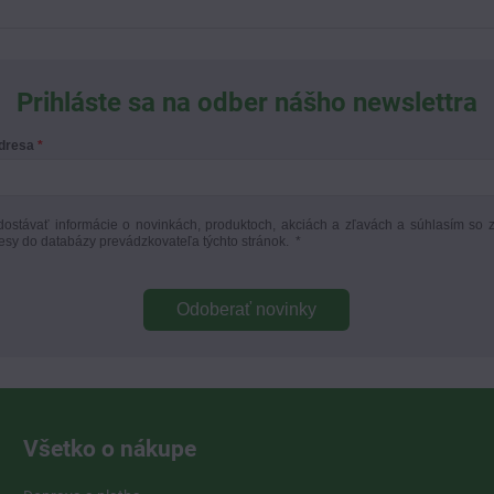
Prihláste sa na odber nášho newslettra
adresa
ostávať informácie o novinkách, produktoch, akciách a zľavách a súhlasím so 
esy do databázy prevádzkovateľa týchto stránok.
*
Odoberať novinky
Všetko o nákupe