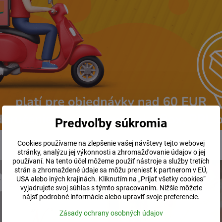
v 250 ml vody. Podľa potreby 1 až 2 krát denne.
logu
.
nie
kobylie mlieko
potraviny
zdravé nápoje
Predvoľby súkromia
Cookies používame na zlepšenie vašej návštevy tejto webovej
stránky, analýzu jej výkonnosti a zhromažďovanie údajov o jej
používaní. Na tento účel môžeme použiť nástroje a služby tretích
strán a zhromaždené údaje sa môžu preniesť k partnerom v EÚ,
USA alebo iných krajinách. Kliknutím na „Prijať všetky cookies“
vyjadrujete svoj súhlas s týmto spracovaním. Nižšie môžete
nájsť podrobné informácie alebo upraviť svoje preferencie.
Zásady ochrany osobných údajov