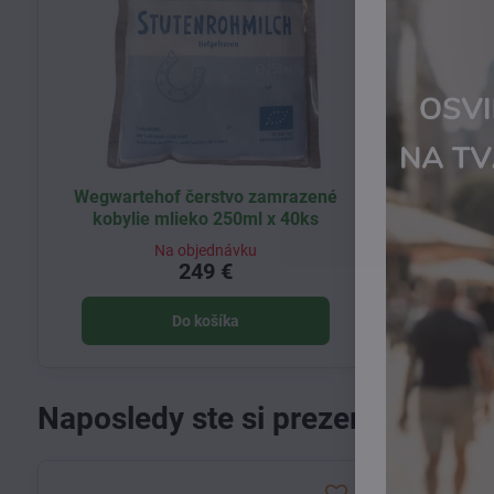
Wegwartehof čerstvo zamrazené
kobylie mlieko 250ml x 40ks
Na objednávku
249 €
Do košíka
Naposledy ste si prezerali