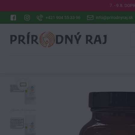
7. - 9.8. DO
+421 904 55 33 96
info@prirodnyraj.sk