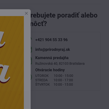
Potrebujete poradiť alebo
pomôcť?
 jej
 čím jej
+421 904 55 33 96
info​@prirodnyraj​.sk
biotikum
Kamenná predajňa
Ružinovská 40, 82103 Bratislava
térie,
Otváracie hodiny
ápalové
UTOROK 10:00 - 15:00
STREDA 10:00 - 17:00
ŠTVRTOK 10:00 - 15:00
encom.
Ako kúra