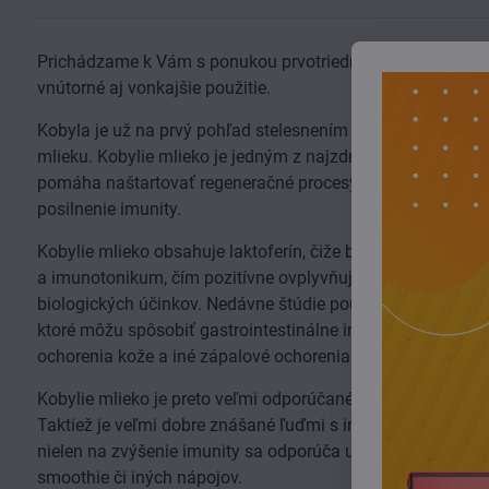
Prichádzame k Vám s ponukou prvotriedneho sušeného kobyli
vnútorné aj vonkajšie použitie.
Kobyla je už na prvý pohľad stelesnením krásy, vitality, jem
mlieku. Kobylie mlieko je jedným z najzdravších a najvýži
pomáha naštartovať regeneračné procesy. Svojim zložením 
posilnenie imunity.
Kobylie mlieko obsahuje laktoferín, čiže bielkovinu, ktorá
a imunotonikum, čím pozitívne ovplyvňuje autoimunitné por
biologických účinkov. Nedávne štúdie poukazujú na to, že la
ktoré môžu spôsobiť gastrointestinálne infekcie a hnačky. 
ochorenia kože a iné zápalové ochorenia.
Kobylie mlieko je preto veľmi odporúčané aj onkologickým
Taktiež je veľmi dobre znášané ľuďmi s intoleranciami a al
nielen na zvýšenie imunity sa odporúča užiť tri balenia po 
smoothie či iných nápojov.