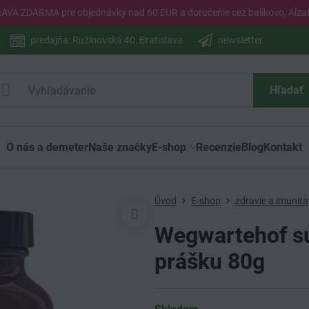
PRAVA ZDARMA pre objednávky nad 60 EUR a doručenie cez balíkovo, Alza
predajňa: Ružinovská 40, Bratislava
newsletter
Hľadať
O nás a demeter
Naše značky
E-shop
Recenzie
Blog
Kontakt
Úvod
E-shop
zdravie a imunita
Wegwartehof su
prášku 80g