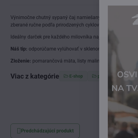
Výnimočne chutný sypaný čaj namiešaný z byliniek tej najv
zberané ručne podľa prirodzených cyklov lunárneho kalend
Ideálny darček pre každého milovníka najzdravšieho a kva
Náš tip:
odporúčame vylúhovať v sklenom sitku z borosilik
Zloženie:
pomarančová mäta, listy maliny, mäta, medovka, 
Viac z kategórie
E-shop
potraviny
čaj
Predchádzajúci produkt