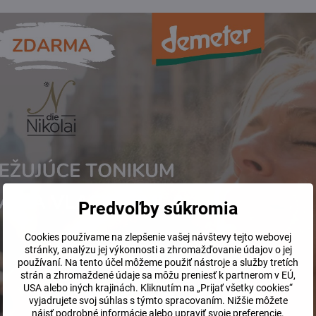
yššej kvality, pochádzajúci z demeter farmy. Bylinky boli vysád
ára a šetrne vysušené.
litného čaju bez akýchkoľvek kontaminantov a prísad.
átového skla.
nechtík, nevädza, slez
e
Predvoľby súkromia
Cookies používame na zlepšenie vašej návštevy tejto webovej
stránky, analýzu jej výkonnosti a zhromažďovanie údajov o jej
používaní. Na tento účel môžeme použiť nástroje a služby tretích
strán a zhromaždené údaje sa môžu preniesť k partnerom v EÚ,
USA alebo iných krajinách. Kliknutím na „Prijať všetky cookies“
vyjadrujete svoj súhlas s týmto spracovaním. Nižšie môžete
nájsť podrobné informácie alebo upraviť svoje preferencie.