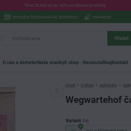
Teraz ZĽAVA až do -60% na vybrané
produkty
.
predajňa: Ružinovská 40, Bratislava
newsletter
Hľadať
O nás a demeter
Naše značky
E-shop
Recenzie
Blog
Kontakt
Úvod
E-shop
potraviny
čaje
Wegwartehof č
Variant
čaj
čaj + sklenené sitko