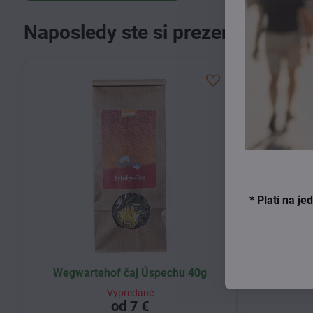
Naposledy ste si prezerali
* Platí na j
Wegwartehof čaj Úspechu 40g
Vypredané
od 7 €