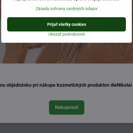
Zásady ochrany osobných údajov
Prijať všetky cookies
Ukázať podrobnosti
ednu objednávku pri nákupe kozmetických produktov dieNikola
Nakupovať