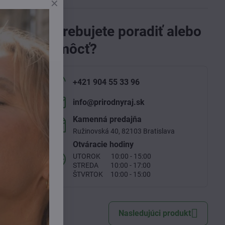
Potrebujete poradiť alebo
zané a
pomôcť?
+421 904 55 33 96
info​@prirodnyraj​.sk
Kamenná predajňa
Ružinovská 40, 82103 Bratislava
Otváracie hodiny
UTOROK 10:00 - 15:00
STREDA 10:00 - 17:00
ŠTVRTOK 10:00 - 15:00
Nasledujúci produkt