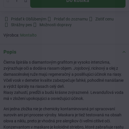
Do košíka
Pridať k Obľúbeným
Pridať do zoznamu
Zistiť cenu
Strážny pes
Možnosti dopravy
Výrobca:
Montalto
Popis
Čierna špirála s diamantovým grafitom je vysoko intenzívna,
zvýrazňuje oči a dodáva riasam objem. Jojobový, ricínový a olej z
damascénskej ruže majú regeneračný a posilňujúci účinok na riasy.
Včelí vosk v demeter kvalite zabezpečuje ľahké, pohodlné nanášanie
a výdrž špirály na riasach celý deň.
Riasy zahustí, predĺži a budú krásne zvýraznené. Levanduľová voda
má v zložení upokojujúci a osviežujúci účinok.
Ani jedna zložka nie je chemicky kontaminovaná pri spracovaní
surovín ani pri procese výroby. Maskara je tiež testovaná na obsah
olova a niklu, preto je vhodná pre alergikov či veľmi citlivé oči.
Konzervantom v maskare je koloidné striebro, ktoré zabraňuje rastu