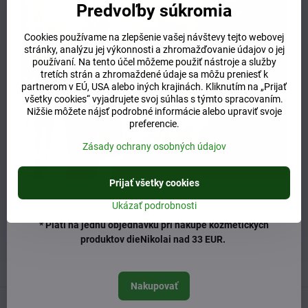
Glycerin, Canola oil, Silver oxide, Diamond powder, Citronellol,
Predvoľby súkromia
Geraniol, CI 77891, CI 77499
Cookies používame na zlepšenie vašej návštevy tejto webovej
Viac z kategórie
stránky, analýzu jej výkonnosti a zhromažďovanie údajov o jej
používaní. Na tento účel môžeme použiť nástroje a služby
E-shop
oči
dekoratívna kozmetika
tretích strán a zhromaždené údaje sa môžu preniesť k
partnerom v EÚ, USA alebo iných krajinách. Kliknutím na „Prijať
Potrebujete poradiť alebo pomôcť?
všetky cookies“ vyjadrujete svoj súhlas s týmto spracovaním.
Nižšie môžete nájsť podrobné informácie alebo upraviť svoje
preferencie.
+421 904 55 33 96
Zásady ochrany osobných údajov
info​@prirodnyraj​.sk
Prijať všetky cookies
Kamenná predajňa
Ružinovská 40, 82103 Bratislava
Ukázať podrobnosti
Otváracie hodiny
* Platí na jednu objednávku pri nákupe kozmetických
UTOROK 10:00 - 15:00
produktov dieNikolai nad 33 EUR.
STREDA 10:00 - 17:00
ŠTVRTOK 10:00 - 15:00
Nakupovať