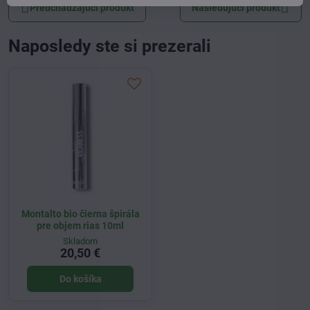
Predchádzajúci produkt
Nasledujúci produkt
Naposledy ste si prezerali
Montalto bio čierna špirála
pre objem rias 10ml
Skladom
20,50 €
Do košíka