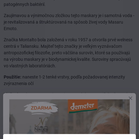
patogénnych baktérií.
Zaujímavou a výnimočnou zložkou tejto maskary je i samotná voda -
je revitalizovaná a štruktúrovaná na spôsob živej vody Masaru
Emoto.
Značka Montalto bola založená v roku 1957 a otvorila prvé welness
centrá v Taliansku. Majiteľ tejto značky je veľkým vyznávačom
antropozofickej filozofie, preto väčšina surovín, ktoré sa používajú
na výrobu maskary je v biodynamickej kvalite. Suroviny spracúvajú
vo vlastných laboratóriách.
Použitie:
naneste 1-2 tenké vrstvy, podľa požadovanej intenzity
zvýraznenia očí
Zloženie:
Glucose, Aqua (water), Lavandula angustifolia (lavander)
flower water, Mica, Cetyl babassuate, Theobroma grandiflorum seed
butter, Cera alba (beeswax), Ricinus communis (castor) seed oil,
Copernicia cerifera (carnauba) wax, Simmondsia chinensis (jojoba)
seed oil, Glyceryl caprylate, Hectorite, Plantago lanceolata leaf
extract, Rosa damascena flower oil, Rosmarinus officinalis
(rosemary) extract, Chondrus crispus (carrageenen) extract,