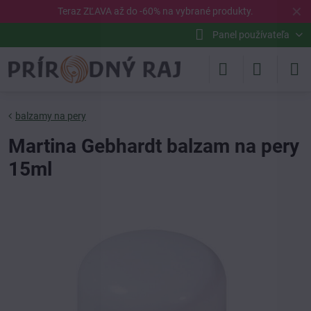
✕
Teraz ZĽAVA až do -60% na vybrané
produkty
.
Panel používateľa
balzamy na pery
Martina Gebhardt balzam na pery
15ml