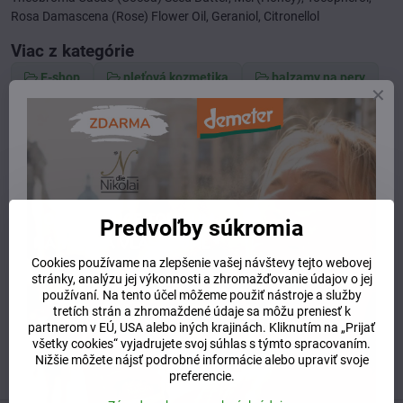
Rosa Damascena (Rose) Flower Oil, Geraniol, Citronellol
Viac z kategórie
E-shop
pleťová kozmetika
balzamy na pery
pery
balzamy
dekoratívna kozmetika
Potrebujete poradiť alebo pomôcť?
+421 904 55 33 96
Predvoľby súkromia
info​@prirodnyraj​.sk
Cookies používame na zlepšenie vašej návštevy tejto webovej
Kamenná predajňa
stránky, analýzu jej výkonnosti a zhromažďovanie údajov o jej
Ružinovská 40, 82103 Bratislava
používaní. Na tento účel môžeme použiť nástroje a služby
tretích strán a zhromaždené údaje sa môžu preniesť k
Otváracie hodiny
partnerom v EÚ, USA alebo iných krajinách. Kliknutím na „Prijať
UTOROK 10:00 - 15:00
všetky cookies“ vyjadrujete svoj súhlas s týmto spracovaním.
STREDA 10:00 - 17:00
Nižšie môžete nájsť podrobné informácie alebo upraviť svoje
ŠTVRTOK 10:00 - 15:00
preferencie.