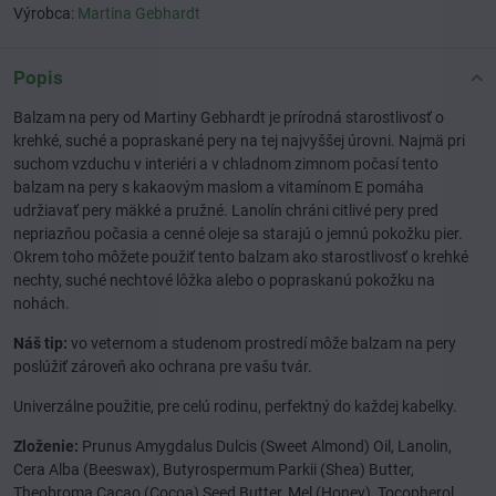
Výrobca:
Martina Gebhardt
Popis
Balzam na pery od Martiny Gebhardt je prírodná starostlivosť o
krehké, suché a popraskané pery na tej najvyššej úrovni. Najmä pri
suchom vzduchu v interiéri a v chladnom zimnom počasí tento
balzam na pery s kakaovým maslom a vitamínom E pomáha
udržiavať pery mäkké a pružné. Lanolín chráni citlivé pery pred
nepriazňou počasia a cenné oleje sa starajú o jemnú pokožku pier.
Okrem toho môžete použiť tento balzam ako starostlivosť o krehké
nechty, suché nechtové lôžka alebo o popraskanú pokožku na
nohách.
Náš tip:
vo veternom a studenom prostredí môže balzam na pery
poslúžiť zároveň ako ochrana pre vašu tvár.
Univerzálne použitie, pre celú rodinu, perfektný do každej kabelky.
Zloženie:
Prunus Amygdalus Dulcis (Sweet Almond) Oil, Lanolin,
Cera Alba (Beeswax), Butyrospermum Parkii (Shea) Butter,
Theobroma Cacao (Cocoa) Seed Butter, Mel (Honey), Tocopherol,