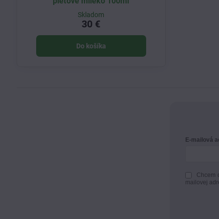
pleťové mlieko 100ml
Skladom
30 €
Do košíka
E-mailová 
Chcem d
mailovej adr