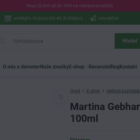
Teraz ZĽAVA až do -60% na vybrané
produkty
.
predajňa: Ružinovská 40, Bratislava
newsletter
Hľadať
O nás a demeter
Naše značky
E-shop
Recenzie
Blog
Kontakt
Úvod
E-shop
pleťová kozmetik
Martina Gebhar
100ml