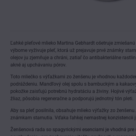
Ľahké pleťové mlieko Martina Gebhardt ošetruje zmiešanú 
výborne vyživuje pleť, ktorá už prejavuje prvé známky sta
olejov ju zjemňuje a chráni, zatiaľ čo antibakteriálne rast
akné aj upchávaniu pórov.
Toto mliečko s výťažkami zo ženšenu je vhodnou každodenn
podráždeniu. Mandľový olej spolu s bambuckým a kakaový
pokožke zaisťujú potrebnú hydratáciu a živiny. Hojivé vý
žliaz, pôsobia regeneračne a podporujú jednotný tón pleti.
Aby sa pleť posilnila, obsahuje mlieko výťažky zo ženšenu.
známkam starnutia. Vďaka ľahkej nemastnej konzistencii 
Ženšenová rada so spagyrickými esenciami je vhodná pre ná