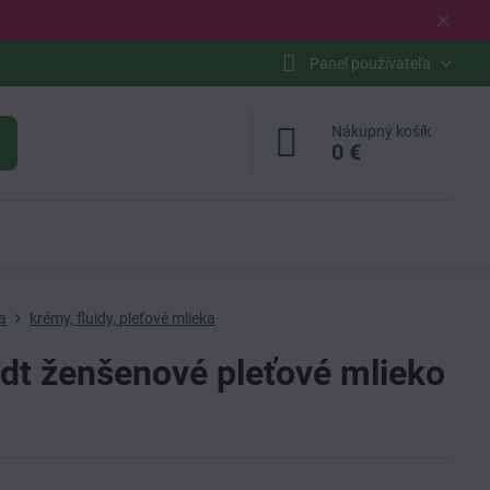
✕
Panel používateľa
Nákupný košík
0 €
a
krémy, fluidy, pleťové mlieka
dt ženšenové pleťové mlieko