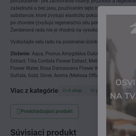
povzbudenie - pre zachovanie vitality, pružnosti a regener
zašednutá a bez jasu, používaním tejto rady budete nadšen
substancie, ktoré zvyšujú elasticitu pokožky a zadržiavajú
po chorobe (zvyšujú regeneračnú silu pokožky), po letnej 
Ženšenová rada nie je vhodná na vysokosenzitívny typ plet
Vyskúšajte celú radu na posilnenie účinkov:
krém
,
tonikum
Zloženie:
Aqua, Prunus Amygdalus Dulcis Oil, Butyrosperm
Extract, Tilia Cordata Flower Extract, Melissa Officinalis 
Flower Water, Rosa Damascena Flower Water, Sambuctus Nig
Sulfate, Gold, Silver, Aroma (Melissa Officinalis Leaf Oil, Sal
Viac z kategórie
E-shop
pleťová kozmetika
Predchádzajúci produkt
Súvisiaci produkt