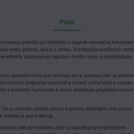
Popis
a mastnú pokožku po tridsiatke a napriek nemastnej konzistenc
rnutia alebo známky únavy a stresu. Kombinácia kvalitných rastl
linné extrakty zabezpečujú reguláciu tvorby mazu a predchádzajú
ou starostlivosťou pre náročnú, ale aj unavenú pleť so sklonm
m maslom podporujú pružnosť a zdravý vzhľad pleti a navyše 
ťažky z medovky, hamamelu a šalvie stabilizujú pôsobenie mazo
 Ten ju zároveň udržuje zdravú a pružnú, odolnejšiu voči prvým
je vhodné aj pod make-up.
ročnú pleť po tridsiatke, kedy už potrebuje prvé prirodzené