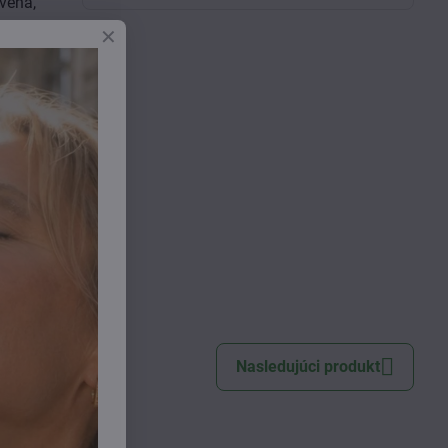
vená,
dné
 zime,
ením.
 Root
niana
yl
Nasledujúci produkt