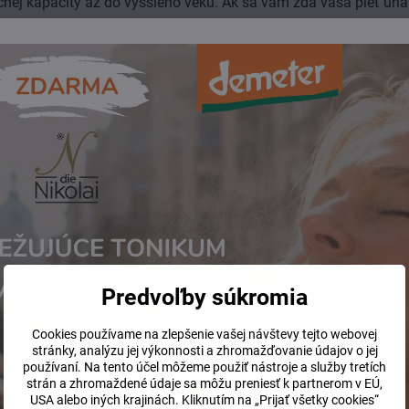
ačnej kapacity až do vyššieho veku. Ak sa vám zdá vaša pleť una
é rovnako ako my! Zloženie je totiž bohaté na vitamíny a príro
 vlhkosť v pleti. Odporúčame tieto výrobky používať napríklad po
dovolenke, kedy bola pleť vystavená a poškodená slnečným žiar
i.
a
čistiace mlieko
.
um Parkii Butter, Theobroma Cacao Seed Butter, Panax Ginseg
Leaf Extract, Daucus Carota Sativa Root Extract, Hamamelis Virgi
ra Extract, Cetyl Alcohol, Cetearyl Alcohol and Sodium Cetear
via Officinalis Oil, Limonene, Citral, Linalool, Geraniol)
krémy, fluidy, pleťové mlieka
zrelá pleť
Predvoľby súkromia
Cookies používame na zlepšenie vašej návštevy tejto webovej
stránky, analýzu jej výkonnosti a zhromažďovanie údajov o jej
používaní. Na tento účel môžeme použiť nástroje a služby tretích
strán a zhromaždené údaje sa môžu preniesť k partnerom v EÚ,
USA alebo iných krajinách. Kliknutím na „Prijať všetky cookies“