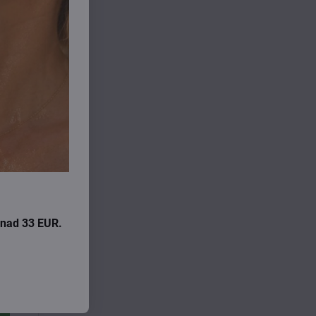
i nad 33 EUR.
é