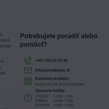
Potrebujete poradiť alebo
ii
inných
pomôcť?
 tvorbe
+421 904 55 33 96
i k
v
info​@prirodnyraj​.sk
vých
Kamenná predajňa
Ružinovská 40, 82103 Bratislava
Otváracie hodiny
UTOROK 10:00 - 15:00
STREDA 10:00 - 17:00
ŠTVRTOK 10:00 - 15:00