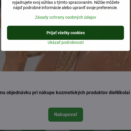
vyjadrujete svoj súhlas s týmto spracovaním. Nižšie môžete
nájsť podrobné informácie alebo upraviť svoje preferencie.
Zásady ochrany osobných údajov
Prijať všetky cookies
Ukázať podrobnosti
ednu objednávku pri nákupe kozmetických produktov dieNikola
 Gebhardt ženšenové
Martina Gebhardt ženšenov
iace mlieko 150ml
tonikum 100ml
Skladom
Skladom
Nakupovať
24 €
17,50 €
Do košíka
Do košíka