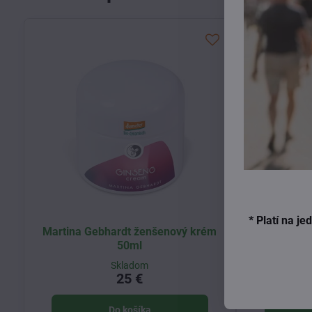
* Platí na j
Martina Gebhardt ženšenový krém
Martina
50ml
čist
Skladom
25 €
Do košíka