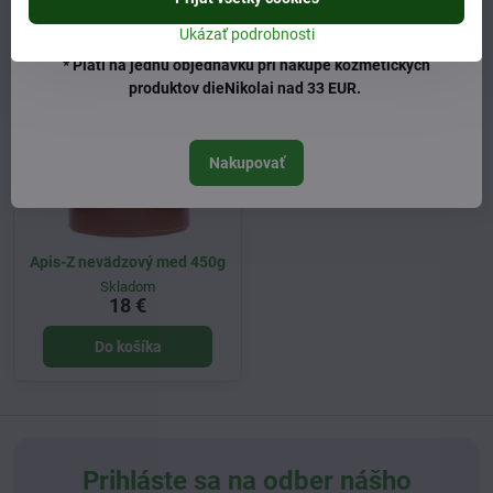
Ukázať podrobnosti
* Platí na jednu objednávku pri nákupe kozmetických
produktov dieNikolai nad 33 EUR.
Nakupovať
Apis-Z nevädzový med 450g
Skladom
18 €
Do košíka
Prihláste sa na odber nášho