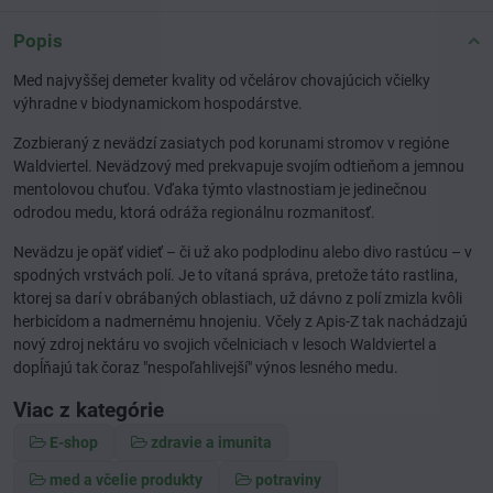
Popis
Med najvyššej demeter kvality od včelárov chovajúcich včielky
výhradne v biodynamickom hospodárstve.
Zozbieraný z nevädzí zasiatych pod korunami stromov v regióne
Waldviertel. Nevädzový med prekvapuje svojím odtieňom a jemnou
mentolovou chuťou. Vďaka týmto vlastnostiam je jedinečnou
odrodou medu, ktorá odráža regionálnu rozmanitosť.
Nevädzu je opäť vidieť – či už ako podplodinu alebo divo rastúcu – v
spodných vrstvách polí. Je to vítaná správa, pretože táto rastlina,
ktorej sa darí v obrábaných oblastiach, už dávno z polí zmizla kvôli
herbicídom a nadmernému hnojeniu. Včely z Apis-Z tak nachádzajú
nový zdroj nektáru vo svojich včelniciach v lesoch Waldviertel a
dopĺňajú tak čoraz "nespoľahlivejší" výnos lesného medu.
Viac z kategórie
E-shop
zdravie a imunita
med a včelie produkty
potraviny