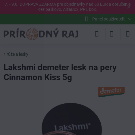
7. - 9.8. DOPRAVA ZDARMA pre objednávky nad 60 EUR a doručenie
✕
cez balíkovo, AlzaBox, PPL box.
Panel používateľa
rúže a lesky
Lakshmi demeter lesk na pery
Cinnamon Kiss 5g