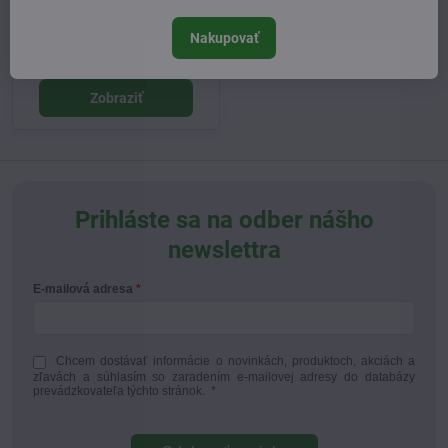
Lakshmi demeter lesk na
pery Cinnamon Kiss 5g
Nakupovať
Vypredané
20,50 €
Zobraziť
Prihláste sa na odber nášho
newslettra
E-mailová adresa
Chcem dostávať informácie o novinkách, produktoch, akciách a
zľavách a súhlasím so zaradením e-mailovej adresy do databázy
prevádzkovateľa týchto stránok.
*