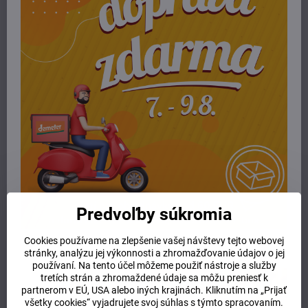
V ponuke máme ďalšie 4 jemné odtiene.
Zloženie:
Vanilla Planifolia Fruit-Saccarum Officinarum-Aloe
Barbadensis Extract in Ricinus Communis Oil, Mentha Piperita-
Extract in Cocos Nucifera Oil, Melissa Officinarum-Aloe Barbadensis-
Extract in Prunus Amygdalus Dulcis Oil, Cera Candelilla, (+/- CI
77007, CI 77491, CI 77891, Mica, Silica)
Viac z kategórie
E-shop
pery
dekoratívna kozmetika
rúže a lesky
Potrebujete poradiť alebo pomôcť?
Predvoľby súkromia
+421 904 55 33 96
Cookies používame na zlepšenie vašej návštevy tejto webovej
stránky, analýzu jej výkonnosti a zhromažďovanie údajov o jej
info​@prirodnyraj​.sk
používaní. Na tento účel môžeme použiť nástroje a služby
tretích strán a zhromaždené údaje sa môžu preniesť k
Kamenná predajňa
partnerom v EÚ, USA alebo iných krajinách. Kliknutím na „Prijať
všetky cookies“ vyjadrujete svoj súhlas s týmto spracovaním.
Ružinovská 40, 82103 Bratislava