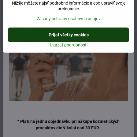
Nižšie môžete nájsť podrobné informácie alebo upraviť svoje
Otváracie hodiny
preferencie.
UTOROK 10:00 - 15:00
STREDA 10:00 - 17:00
Zásady ochrany osobných údajov
ŠTVRTOK 10:00 - 15:00
Prijať všetky cookies
Ukázať podrobnosti
Predchádzajúci produkt
Nasledujúci produkt
Naposledy ste si prezerali
* Platí na jednu objednávku pri nákupe kozmetických
produktov dieNikolai nad 33 EUR.