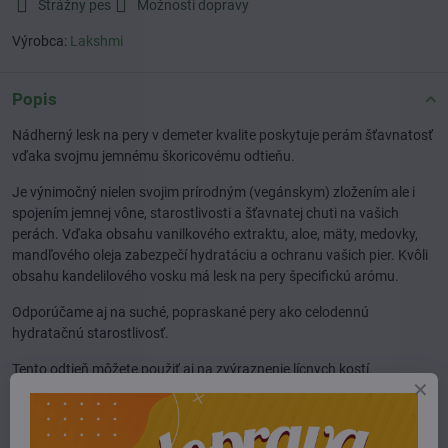
Strážny pes
Možnosti dopravy
Výrobca:
Lakshmi
Popis
Nádherný lesk na pery v demeter kvalite poskytuje perám šťavnatosť
vďaka svojmu jemnému škoricovému odtieňu.
Je výnimočný nielen svojim prírodným (vegánskym) zložením ale i
spojením jemnej vône, starostlivosti a šťavnatej chuti na vašich
perách. Vďaka obsahu vanilkového extraktu, aloe, mäty, medovky,
mandľového oleja zabezpečí hydratáciu a ochranu vašich pier. Kvôli
obsahu kandelilového vosku má lesk na pery špecifickú arómu.
Odporúčame aj na suché, popraskané pery ako celodennú
hydratačnú starostlivosť.
Tento odtieň môžete použiť aj na zvýraznenie lícnych kostí.
Náš tip:
pre ešte lepší efekt nenanášajte prstami, ale profesionálnym
štetcom na pery
.