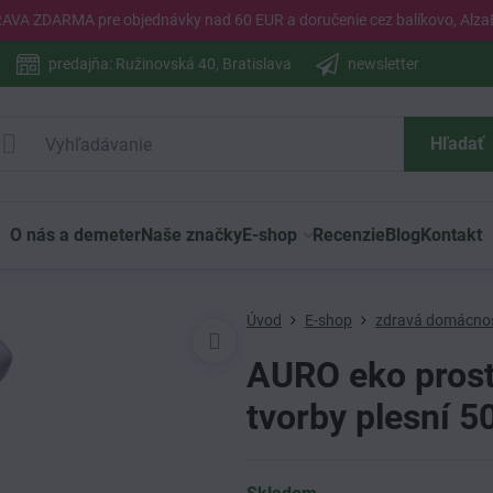
PRAVA ZDARMA pre objednávky nad 60 EUR a doručenie cez balíkovo, Alza
predajňa: Ružinovská 40, Bratislava
newsletter
Hľadať
O nás a demeter
Naše značky
E-shop
Recenzie
Blog
Kontakt
Úvod
E-shop
zdravá domácno
AURO eko prost
tvorby plesní 5