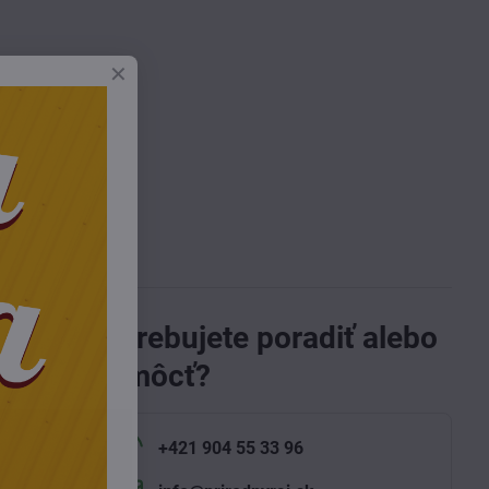
Potrebujete poradiť alebo
 a
pomôcť?
iesto
+421 904 55 33 96
ý na