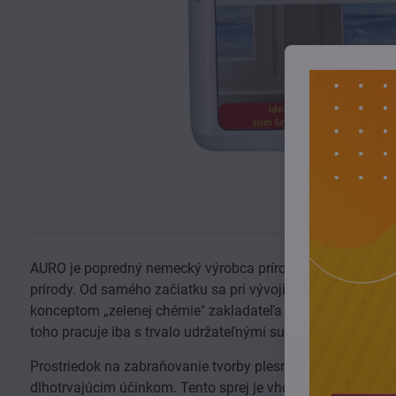
AURO je popredný nemecký výrobca prírodných čistiacich pr
prírody. Od samého začiatku sa pri vývoji a výrobe čistiacic
konceptom „zelenej chémie" zakladateľa spoločnosti AURO
toho pracuje iba s trvalo udržateľnými surovinami.
Prostriedok na zabraňovanie tvorby plesní AURO s čisto p
dlhotrvajúcim účinkom. Tento sprej je vhodný na vnútorné 