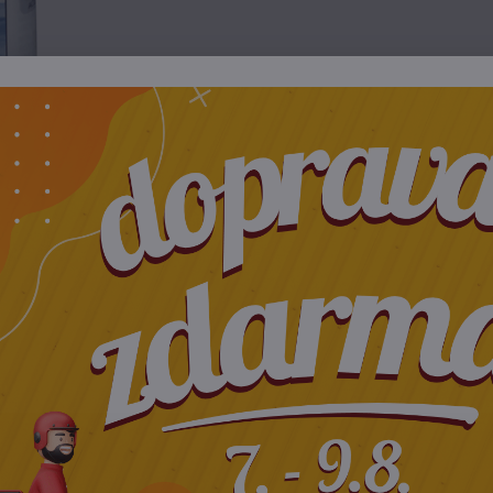
Popis
ostriedkov, ktorý sa zaviazal chrániť a podporovať zdravie ľudí
h prostriedkov spoliehajú na čisto rastlinné zdroje. Riadia sa
 a chemika Dr. Hermanna Fischera, ktorý sa vyhýba rope a nam
rírodným zložením ponúka spoľahlivú ochranu proti plesniam s
aj vonkajšie použitie. Neobsahuje chlór ani rozpúšťadlá. Vhodn