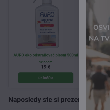
AURO eko odstraňovač plesní 500ml
Skladom
19 €
Do košíka
Naposledy ste si prezerali