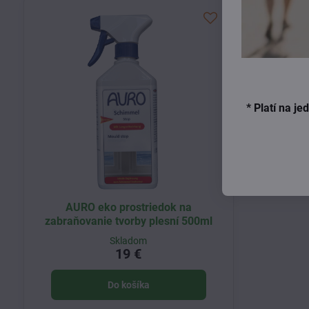
* Platí na j
AURO eko prostriedok na
zabraňovanie tvorby plesní 500ml
Skladom
19 €
Do košíka