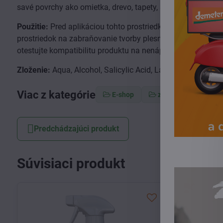
savé povrchy ako omietka, drevo, tapety, staré nátery, na d
Použitie:
Pred aplikáciou tohto prostriedku sa odporúča po
prostriedok na zabraňovanie tvorby plesní a nechajte ho z
otestujte kompatibilitu produktu na nenápadnom mieste.
Zloženie:
Aqua, Alcohol, Salicylic Acid, Lauryl Glucoside
Viac z kategórie
E-shop
zdravá domácnosť
Predchádzajúci produkt
Súvisiaci produkt