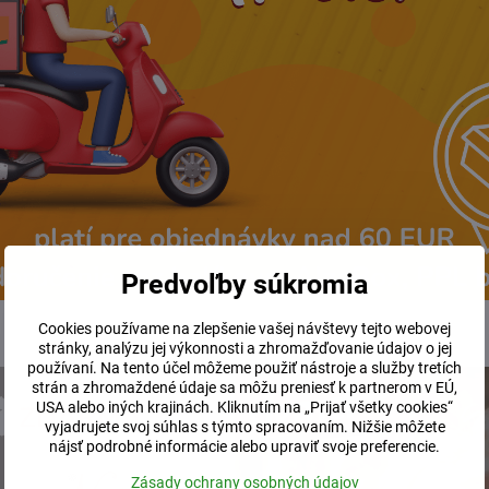
laždice a steny. Vhodný aj do vlhkých miestností.
stihnuté miesta ošetriť
odstraňovačom plesní
. Potom nastriekaj
aschnúť. Používajte vždy opatrne a šetrne. Pred prvým použitím
čistiace prostriedky
Predvoľby súkromia
Cookies používame na zlepšenie vašej návštevy tejto webovej
stránky, analýzu jej výkonnosti a zhromažďovanie údajov o jej
používaní. Na tento účel môžeme použiť nástroje a služby tretích
strán a zhromaždené údaje sa môžu preniesť k partnerom v EÚ,
USA alebo iných krajinách. Kliknutím na „Prijať všetky cookies“
vyjadrujete svoj súhlas s týmto spracovaním. Nižšie môžete
nájsť podrobné informácie alebo upraviť svoje preferencie.
Zásady ochrany osobných údajov