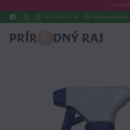
7. - 9.8. DO
+421 904 55 33 96
info@prirodnyraj.sk