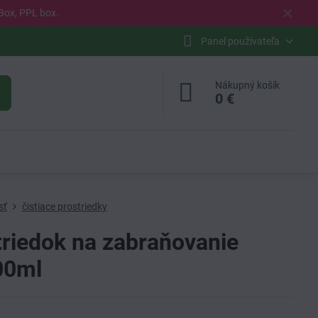
✕
Box, PPL box.
Panel používateľa
Nákupný košík
0 €
sť
čistiace prostriedky
riedok na zabraňovanie
00ml