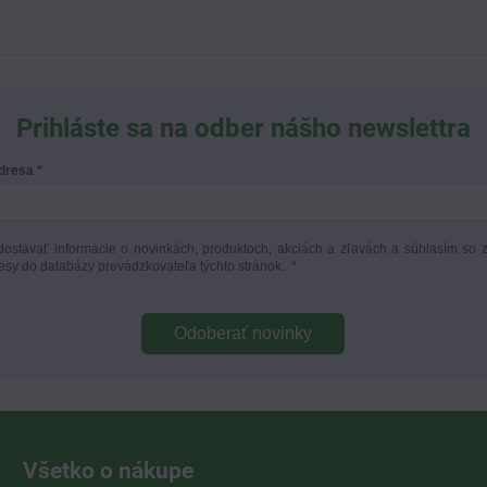
Prihláste sa na odber nášho newslettra
adresa
ostávať informácie o novinkách, produktoch, akciách a zľavách a súhlasím so 
esy do databázy prevádzkovateľa týchto stránok.
*
Odoberať novinky
Všetko o nákupe