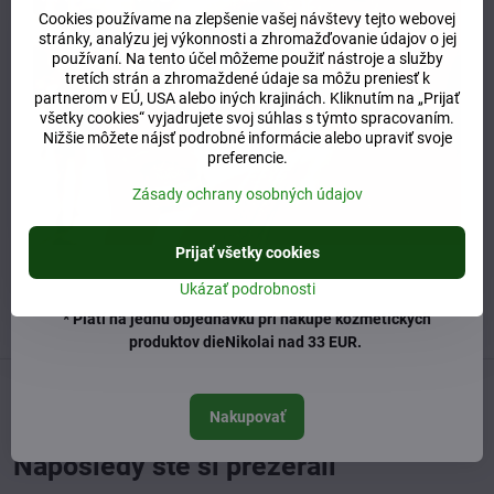
E-shop
potraviny
oleje, octy a maslá
Cookies používame na zlepšenie vašej návštevy tejto webovej
stránky, analýzu jej výkonnosti a zhromažďovanie údajov o jej
Potrebujete poradiť alebo pomôcť?
používaní. Na tento účel môžeme použiť nástroje a služby
tretích strán a zhromaždené údaje sa môžu preniesť k
partnerom v EÚ, USA alebo iných krajinách. Kliknutím na „Prijať
všetky cookies“ vyjadrujete svoj súhlas s týmto spracovaním.
+421 904 55 33 96
Nižšie môžete nájsť podrobné informácie alebo upraviť svoje
preferencie.
info​@prirodnyraj​.sk
Zásady ochrany osobných údajov
Kamenná predajňa
Ružinovská 40, 82103 Bratislava
Prijať všetky cookies
Otváracie hodiny
UTOROK 10:00 - 15:00
Ukázať podrobnosti
STREDA 10:00 - 17:00
ŠTVRTOK 10:00 - 15:00
* Platí na jednu objednávku pri nákupe kozmetických
produktov dieNikolai nad 33 EUR.
Predchádzajúci produkt
Nasledujúci produkt
Nakupovať
Naposledy ste si prezerali