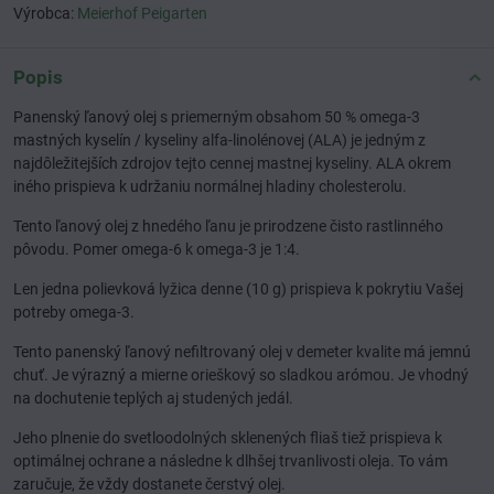
Výrobca:
Meierhof Peigarten
Popis
Panenský ľanový olej s priemerným obsahom 50 % omega-3
mastných kyselín / kyseliny alfa-linolénovej (ALA) je jedným z
najdôležitejších zdrojov tejto cennej mastnej kyseliny. ALA okrem
iného prispieva k udržaniu normálnej hladiny cholesterolu.
Tento ľanový olej z hnedého ľanu je prirodzene čisto rastlinného
pôvodu. Pomer omega-6 k omega-3 je 1:4.
Len jedna polievková lyžica denne (10 g) prispieva k pokrytiu Vašej
potreby omega-3.
Tento panenský ľanový nefiltrovaný olej v demeter kvalite má jemnú
chuť. Je výrazný a mierne orieškový so sladkou arómou. Je vhodný
na dochutenie teplých aj studených jedál.
Jeho plnenie do svetloodolných sklenených fliaš tiež prispieva k
optimálnej ochrane a následne k dlhšej trvanlivosti oleja. To vám
zaručuje, že vždy dostanete čerstvý olej.