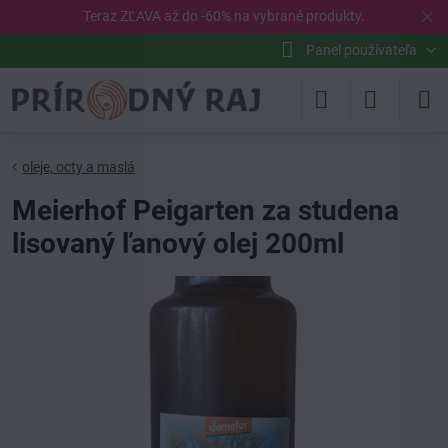
✕
Teraz ZĽAVA až do -60% na vybrané
produkty
.
Panel používateľa
oleje, octy a maslá
Meierhof Peigarten za studena
lisovaný ľanový olej 200ml