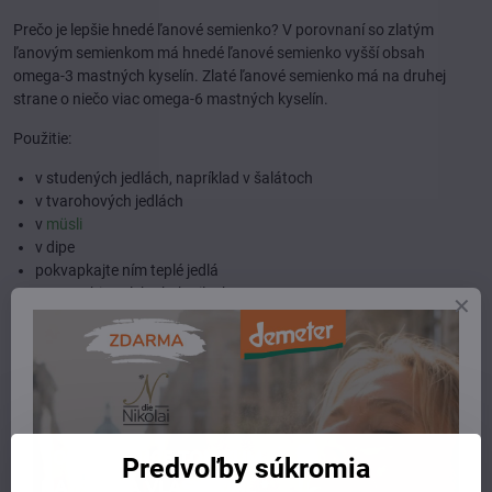
Prečo je lepšie hnedé ľanové semienko? V porovnaní so zlatým
ľanovým semienkom má hnedé ľanové semienko vyšší obsah
omega-3 mastných kyselín. Zlaté ľanové semienko má na druhej
strane o niečo viac omega-6 mastných kyselín.
Použitie:
v studených jedlách, napríklad v šalátoch
v tvarohových jedlách
v
müsli
v dipe
pokvapkajte ním teplé jedlá
v smoothies alebo kokteiloch
aj samostatne
Zloženie:
100% panenský ľanový olej
Upozornenie:
ľanový olej máme iba na osobný odber (alebo
kuriérom v chladných mesiacoch, nie do Alzaboxov ani balíkovo)
Viac z kategórie
Predvoľby súkromia