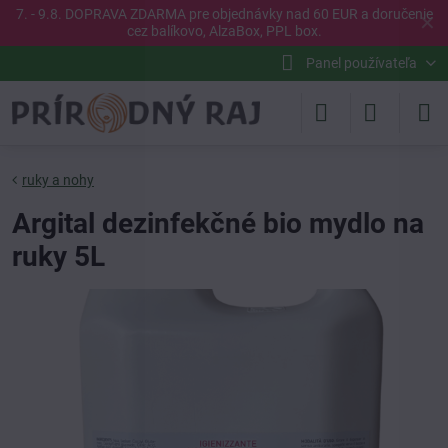
7. - 9.8. DOPRAVA ZDARMA pre objednávky nad 60 EUR a doručenie
✕
cez balíkovo, AlzaBox, PPL box.
Panel používateľa
ruky a nohy
Argital dezinfekčné bio mydlo na
ruky 5L