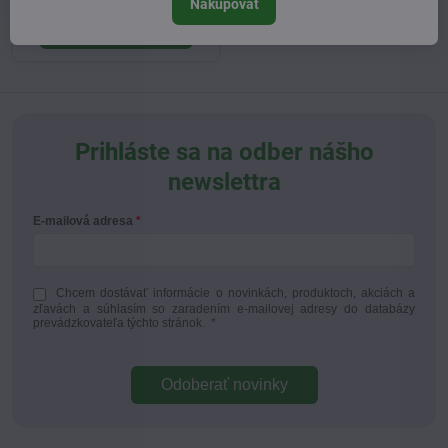
Nakupovať
Zobraziť
Prihláste sa na odber nášho
newslettra
E-mailová adresa
Chcem dostávať informácie o novinkách, produktoch, akciách a
zľavách a súhlasím so zaradením e-mailovej adresy do databázy
prevádzkovateľa týchto stránok.
*
Odoberať novinky