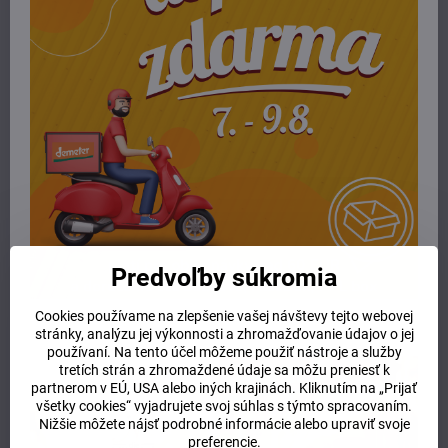
Alternifolia Leaf Oil, Citrus Limon Peel Oil, Cupressus Sempervirens
Oil, Mentha Piperita Oil, Origanum Vulgare Oil, Thymus Vulgaris
Flower/Leaf Oil, Satureia Hortensis Oil, Solum Fullonum gel,
Helichrysum Italicum Flower oil, Linalool, Geraniol, Limonene,
Coumarin, Benzyl Cinnamate, Cinnamal, Eugenol, Citronellol, Citral
Viac z kategórie
E-shop
telová kozmetika
ruky a nohy
Potrebujete poradiť alebo pomôcť?
Predvoľby súkromia
+421 904 55 33 96
Cookies používame na zlepšenie vašej návštevy tejto webovej
info​@prirodnyraj​.sk
stránky, analýzu jej výkonnosti a zhromažďovanie údajov o jej
Kamenná predajňa
používaní. Na tento účel môžeme použiť nástroje a služby
tretích strán a zhromaždené údaje sa môžu preniesť k
Ružinovská 40, 82103 Bratislava
partnerom v EÚ, USA alebo iných krajinách. Kliknutím na „Prijať
Otváracie hodiny
všetky cookies“ vyjadrujete svoj súhlas s týmto spracovaním.
UTOROK 10:00 - 15:00
Nižšie môžete nájsť podrobné informácie alebo upraviť svoje
STREDA 10:00 - 17:00
preferencie.