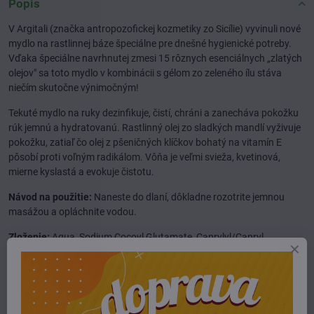
Popis
V Argitali (značka antropozofickej kozmetiky zo Sicílie) vyvinuli nové
mydlo na rastlinnej báze špeciálne pre dnešné hygienické potreby.
Vďaka špeciálne navrhnutej zmesi 15 rôznych esenciálnych „zlatých
olejov" sa toto mydlo v kombinácii s gélom zo zeleného ílu stáva
niečím skutočne výnimočným!
Tekuté mydlo na ruky dezinfikuje, čistí, chráni a zanecháva pokožku
rúk jemnú a hydratovanú. Rastlinný olej zo sladkých mandlí vyživuje
pokožku, zatiaľ čo olej z pšeničných klíčkov bohatý na vitamín E
pôsobí proti voľným radikálom. Vôňa je veľmi svieža, kvetinová,
mierne kyslastá a evokuje čistotu.
Návod na použitie:
Naneste do dlaní, dôkladne rozotrite jemnou
masážou a opláchnite vodou.
Zloženie:
Aqua, Sodium Cocoyl Glutamate, Caprylyl/Capryl
glucoside, Citric Acid, Xanthan gum, Alcohol, Lavandula Hybrida Oil,
Rosmarinus Officinalis Leaf, Oil, Eucalyptus Globulus Leaf Oil, Pinus
Mugo Pumilio Twig Leaf Oil, Cinnamomum Zeylanicum Bark Oil,
Eugenia Caryophyllus Flower Oil, Melaleuca Viridiflora Leaf Oil,
Prunus Amygdalus Dulcis Oil, Triticum Vulgare Germ Oil, Melaleuca