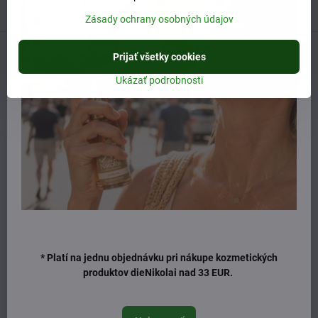
ŠTVRTOK 10:00 - 15:00
Zásady ochrany osobných údajov
Prijať všetky cookies
Predchádzajúci produkt
Nasledujúci produkt
Ukázať podrobnosti
Naposledy ste si prezerali
25%
* Platí na jednu objednávku pri nákupe kozmetických
produktov dieNikolai nad 33 EUR.
Argital dezinfekčné bio
mydlo na ruky 5L
Vypredané
59 €