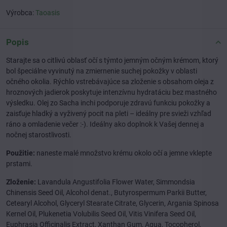
Výrobca:
Taoasis
Popis
Starajte sa o citlivú oblasť očí s týmto jemným očným krémom, ktorý
bol špeciálne vyvinutý na zmiernenie suchej pokožky v oblasti
očného okolia. Rýchlo vstrebávajúce sa zloženie s obsahom oleja z
hroznových jadierok poskytuje intenzívnu hydratáciu bez mastného
výsledku. Olej zo Sacha inchi podporuje zdravú funkciu pokožky a
zaisťuje hladký a vyživený pocit na pleti – ideálny pre svieži vzhľad
ráno a omladenie večer :-). Ideálny ako doplnok k Vašej dennej a
nočnej starostlivosti.
Použitie:
naneste malé množstvo krému okolo očí a jemne vklepte
prstami.
Zloženie:
Lavandula Angustifolia Flower Water, Simmondsia
Chinensis Seed Oil, Alcohol denat., Butyrospermum Parkii Butter,
Cetearyl Alcohol, Glyceryl Stearate Citrate, Glycerin, Argania Spinosa
Kernel Oil, Plukenetia Volubilis Seed Oil, Vitis Vinifera Seed Oil,
Euphrasia Officinalis Extract, Xanthan Gum, Aqua, Tocopherol,