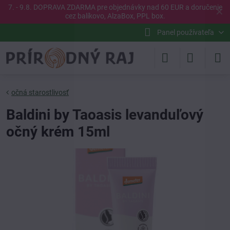
7. - 9.8. DOPRAVA ZDARMA pre objednávky nad 60 EUR a doručenie
✕
cez balíkovo, AlzaBox, PPL box.
Panel používateľa
očná starostlivosť
Baldini by Taoasis levanduľový
očný krém 15ml