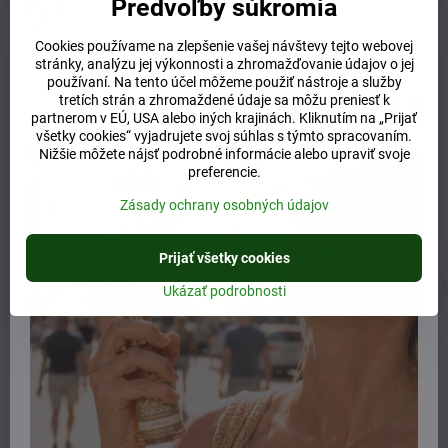
Predvoľby súkromia
Predchádzajúci produkt
Nasledujúci produkt
Cookies používame na zlepšenie vašej návštevy tejto webovej
stránky, analýzu jej výkonnosti a zhromažďovanie údajov o jej
Súvisiaci produkt
používaní. Na tento účel môžeme použiť nástroje a služby
tretích strán a zhromaždené údaje sa môžu preniesť k
partnerom v EÚ, USA alebo iných krajinách. Kliknutím na „Prijať
ZDARMA TONIKUM 30ML
všetky cookies“ vyjadrujete svoj súhlas s týmto spracovaním.
Nižšie môžete nájsť podrobné informácie alebo upraviť svoje
preferencie.
Zásady ochrany osobných údajov
Prijať všetky cookies
Ukázať podrobnosti
Lakshmi demeter
dieNikolai očné sérum 15ml
bezfarebná kajalová očná
linka pre suché oči 2g
Skladom
Skladom
39 €
49,50 €
Do košíka
Do košíka