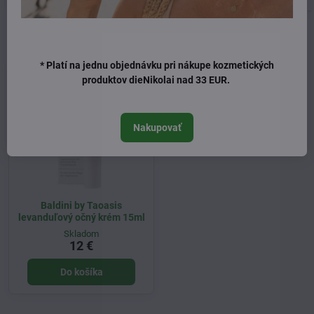
Naposledy ste si prezerali
* Platí na jednu objednávku pri nákupe kozmetických
produktov dieNikolai nad 33 EUR.
Nakupovať
Baldini by Taoasis
levanduľový očný krém 15ml
Skladom
12 €
Do košíka