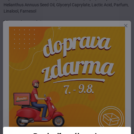
Helianthus Annuus Seed Oil, Glyceryl Caprylate, Lactic Acid, Parfum,
Linalool, Farnesol
Viac z kategórie
E-shop
pleťová kozmetika
očná starostlivosť
Potrebujete poradiť alebo pomôcť?
+421 904 55 33 96
info​@prirodnyraj​.sk
Kamenná predajňa
Ružinovská 40, 82103 Bratislava
Otváracie hodiny
UTOROK 10:00 - 15:00
STREDA 10:00 - 17:00
ŠTVRTOK 10:00 - 15:00