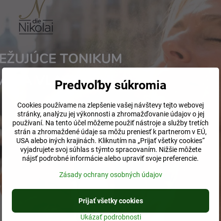
Predvoľby súkromia
Cookies používame na zlepšenie vašej návštevy tejto webovej
stránky, analýzu jej výkonnosti a zhromažďovanie údajov o jej
používaní. Na tento účel môžeme použiť nástroje a služby tretích
strán a zhromaždené údaje sa môžu preniesť k partnerom v EÚ,
USA alebo iných krajinách. Kliknutím na „Prijať všetky cookies“
vyjadrujete svoj súhlas s týmto spracovaním. Nižšie môžete
nájsť podrobné informácie alebo upraviť svoje preferencie.
Zásady ochrany osobných údajov
Prijať všetky cookies
Ukázať podrobnosti