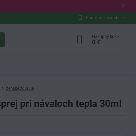
✕
Panel používateľa
Nákupný košík
0 €
ženské zdravie
sprej pri návaloch tepla 30ml