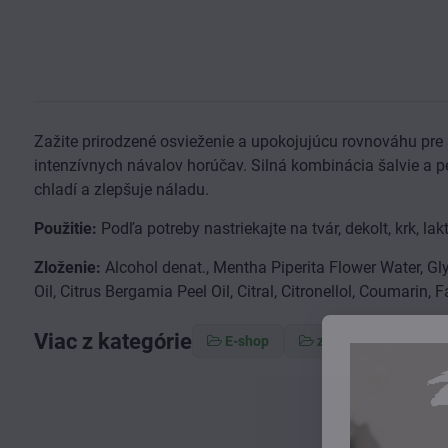
Zažite prirodzené osvieženie a upokojujúcu rovnováhu pre 
intenzívnych návalov horúčav. Silná kombinácia šalvie a p
chladí a zlepšuje náladu.
Použitie:
Podľa potreby nastriekajte na tvár, dekolt, krk, la
Zloženie:
Alcohol denat., Mentha Piperita Flower Water, Gl
Oil, Citrus Bergamia Peel Oil, Citral, Citronellol, Coumarin, F
Viac z kategórie
E-shop
zdravie a imunita