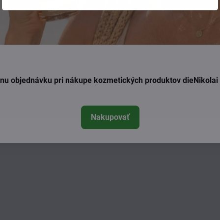
ixíry na ženský cyklus 2
Vitalba tinktúra z púčikov mal
x 250ml
lesnej 50ml
Vypredané
Vypredané
46 €
22,50 €
Zobraziť
Zobraziť
ednu objednávku pri nákupe kozmetických produktov dieNikola
Nakupovať