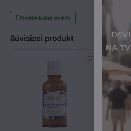
Predchádzajúci produkt
Súvisiaci produkt