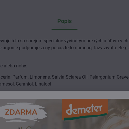
Popis
svoje telo so sprejom špeciálne vyvinutým pre rýchlu úľavu v ch
elargónie podporuje ženy počas tejto náročnej fázy života. Ber
kte alebo nohy.
ycerin, Parfum, Limonene, Salvia Sclarea Oil, Pelargonium Grave
arnesol, Geraniol, Linalool
aromaterapia a esenciálne oleje
ženské zdravie