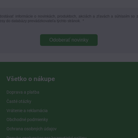
ostávať informácie o novinkách, produktoch, akciách a zľavách a súhlasím so 
esy do databázy prevádzkovateľa týchto stránok.
*
Odoberať novinky
Všetko o nákupe
Doprava a platba
Časté otázky
Vrátenie a reklamácia
Obchodné podmienky
Ochrana osobných údajov
Ponuka spolupráce pre kozmetické salóny