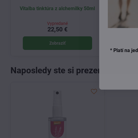
Vitalba tinktúra z alchemilky 50ml
Panacaia el
Vypredané
22,50 €
Zobraziť
* Platí na j
Naposledy ste si prezerali