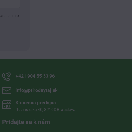
zaradením e-
+421 904 55 33 96
info​@prirodnyraj​.sk
Kamenná predajňa
Ružinovská 40, 82103 Bratislava
Pridajte sa k nám