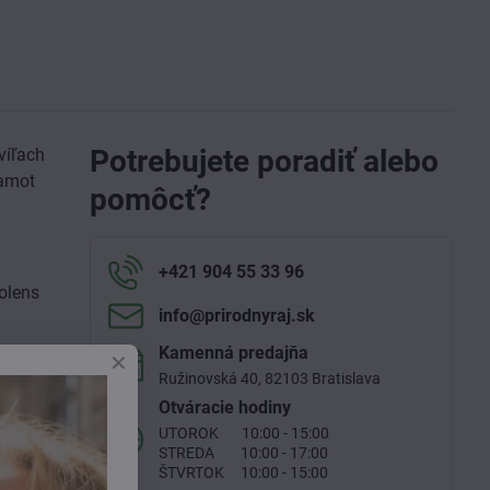
Potrebujete poradiť alebo
víľach
gamot
pomôcť?
+421 904 55 33 96
olens
info​@prirodnyraj​.sk
Kamenná predajňa
Ružinovská 40, 82103 Bratislava
Otváracie hodiny
UTOROK 10:00 - 15:00
STREDA 10:00 - 17:00
ŠTVRTOK 10:00 - 15:00