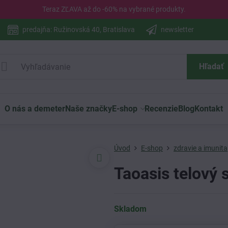
Teraz ZĽAVA až do -60% na vybrané
produkty
.
predajňa: Ružinovská 40, Bratislava
newsletter
Hľadať
O nás a demeter
Naše značky
E-shop
Recenzie
Blog
Kontakt
Úvod
E-shop
zdravie a imunita
Taoasis telový 
Skladom