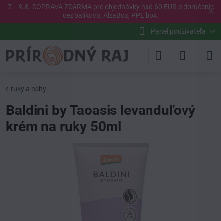
7. - 9.8. DOPRAVA ZDARMA pre objednávky nad 60 EUR a doručenie
✕
cez balíkovo, AlzaBox, PPL box.
Panel používateľa
ruky a nohy
Baldini by Taoasis levanduľový
krém na ruky 50ml