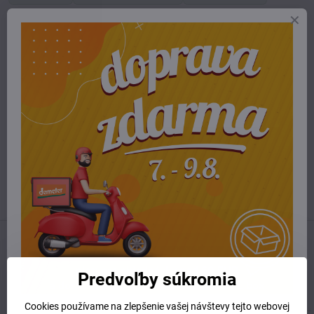
Potrebujete poradiť alebo pomôcť?
+421 904 55 33 96
info​@prirodnyraj​.sk
Kamenná predajňa
Ružinovská 40, 82103 Bratislava
Otváracie hodiny
UTOROK 10:00 - 15:00
STREDA 10:00 - 17:00
ŠTVRTOK 10:00 - 15:00
Predchádzajúci produkt
Nasledujúci produkt
Predvoľby súkromia
Súvisiaci produkt
Cookies používame na zlepšenie vašej návštevy tejto webovej