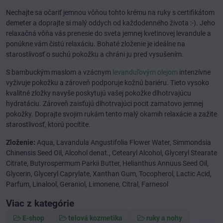
Nechajte sa očariť jemnou vôňou tohto krému na ruky s certifikátom
demeter a doprajte si malý oddych od každodenného života :-). Jeho
relaxačná vôňa vás prenesie do sveta jemnej kvetinovej levandule a
ponúkne vám čistú relaxáciu. Bohaté zloženie je ideálne na
starostlivosť o suchú pokožku a chráni ju pred vysušením.
S bambuckým maslom a vzácnym
levanduľovým olejom
intenzívne
vyživuje pokožku a zároveň podporuje kožnú bariéru. Tieto vysoko
kvalitné zložky navyše poskytujú vašej pokožke dlhotrvajúcu
hydratáciu. Zároveň zaisťujú dlhotrvajúci pocit zamatovo jemnej
pokožky. Doprajte svojim rukám tento malý okamih relaxácie a zažite
starostlivosť, ktorú pocítite.
Zloženie:
Aqua, Lavandula Angustifolia Flower Water, Simmondsia
Chinensis Seed Oil, Alcohol denat., Cetearyl Alcohol, Glyceryl Stearate
Citrate, Butyrospermum Parkii Butter, Helianthus Annuus Seed Oil,
Glycerin, Glyceryl Caprylate, Xanthan Gum, Tocopherol, Lactic Acid,
Parfum, Linalool, Geraniol, Limonene, Citral, Farnesol
Viac z kategórie
E-shop
telová kozmetika
ruky a nohy