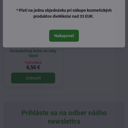
* Platí na jednu objednávku pri nákupe kozmetických
produktov dieNikolai nad 33 EUR.
Nakupovať
Baldini by Taoasis
levanduľový krém na ruky
50ml
Vypredané
6,50 €
Zobraziť
Prihláste sa na odber nášho
newslettra