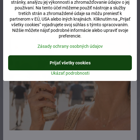
stránky, analýzu jej výkonnosti a zhromažďovanie údajov o jej
používaní. Na tento účel môžeme použiť nástroje a služby
tretích strán a zhromaždené údaje sa môžu preniesť k
partnerom v EÚ, USA alebo iných krajinách. Kliknutím na „Prijať
všetky cookies“ vyjadrujete svoj súhlas s týmto spracovaním.
Nižšie môžete nájsť podrobné informácie alebo upraviť svoje
preferencie.
Zásady ochrany osobných údajov
Prijať všetky cookies
finkundgut mydlo s wagyu
Everyoung bylinkové tekuté
masťou 85g
mydlo na ruky 300ml
Ukázať podrobnosti
Skladom
Skladom
15 €
14 €
Do košíka
Do košíka
Naposledy ste si prezerali