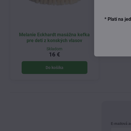
* Platí na j
Melanie Eckhardt masážna kefka
pre deti z konských vlasov
Skladom
16 €
Do košíka
E-mailová 