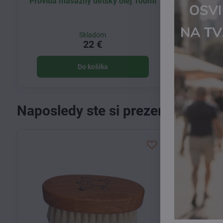
Provida masážny detský olej 100ml
Everyo
ka
Skladom
22 €
Do košíka
Naposledy ste si prezerali