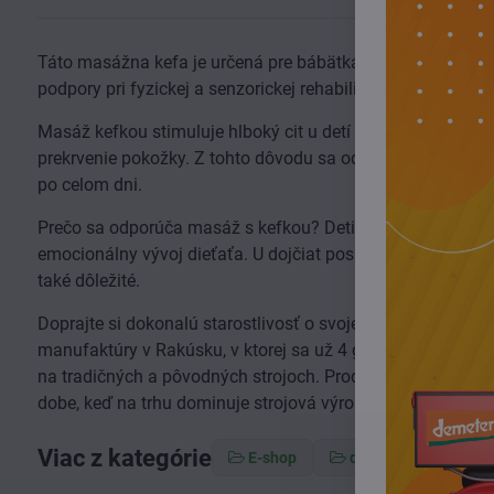
Táto masážna kefa je určená pre bábätká, deti, ale aj dosp
podpory pri fyzickej a senzorickej rehabilitácii. Je tiež ide
Masáž kefkou stimuluje hlboký cit u detí a má tiež upokoju
prekrvenie pokožky. Z tohto dôvodu sa odporúča masírovať
po celom dni.
Prečo sa odporúča masáž s kefkou? Deti sa totiž vyvíjajú
emocionálny vývoj dieťaťa. U dojčiat poskytuje dotyk prvé i
také dôležité.
Doprajte si dokonalú starostlivosť o svoje dieťatko pomoco
manufaktúry v Rakúsku, v ktorej sa už 4 generácie venujú po
na tradičných a pôvodných strojoch. Produkty značky Melanie
dobe, keď na trhu dominuje strojová výroba, kefy značky Me
Viac z kategórie
E-shop
deti a mamičky