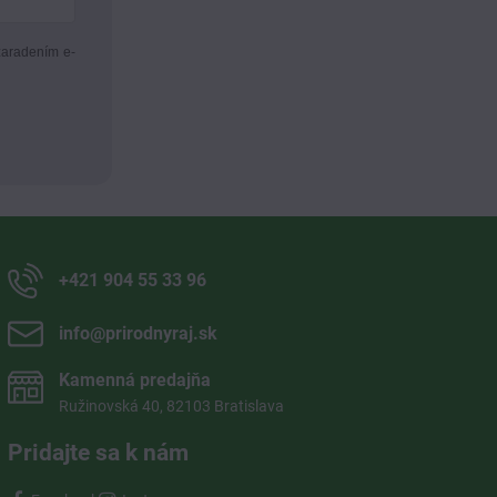
zaradením e-
+421 904 55 33 96
info​@prirodnyraj​.sk
Kamenná predajňa
Ružinovská 40, 82103 Bratislava
Pridajte sa k nám