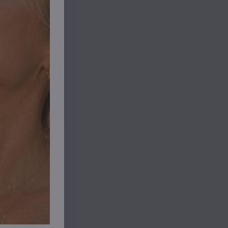
so
nkou