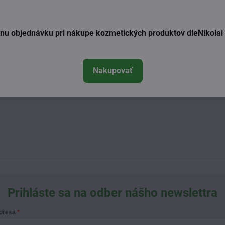
ednu objednávku pri nákupe kozmetických produktov dieNikola
Nakupovať
Prihláste sa na odber nášho newslettra
adresa