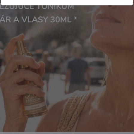
ung detský kúpeľ s
Everyoung detský zubný gél 
milkami 150ml
svetelným koreňom a mandarí
75ml
Skladom
Skladom
16 €
12 €
Do košíka
Do košíka