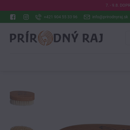
7. - 9.8. DO
+421 904 55 33 96
info@prirodnyraj.sk