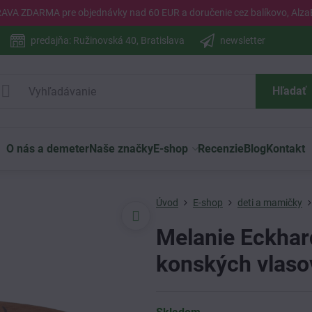
PRAVA ZDARMA pre objednávky nad 60 EUR a doručenie cez balíkovo, Alza
predajňa: Ružinovská 40, Bratislava
newsletter
Hľadať
O nás a demeter
Naše značky
E-shop
Recenzie
Blog
Kontakt
Úvod
E-shop
deti a mamičky
Melanie Eckhar
konských vlaso