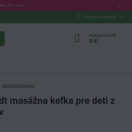
✕
Box, PPL box.
Panel používateľa
Nákupný košík
0 €
detská kozmetika
dt masážna kefka pre deti z
v