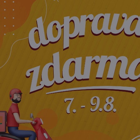
elých v každom veku :-) Fyzioterapeuti ju odporúčajú ako formu
álna aj na masáž jaziev.
júce a relaxačné účinky. Podporuje tiež lymfatickú drenáž a zle
 deti popoludní a večer ako súčasť rituálu zaspávania a upokoj
 prostredníctvom dotyku. Tento podnet má obrovský vplyv na
nformácie o prostredí. Preto je objatie detí a kontakt s ich poko
u tejto drevenej kefy z remeselnej a trvaloudržateľnej výroby ma
ctivej ručnej výrobe kief. Využívajú lokálne suroviny a kefy vy
 Eckhardt sú určené pre tie z Vás, ktoré si cenia prírodné veci
lanie Eckhardt zachovávajú tradíciu ručnej výroby kief.
detská kozmetika