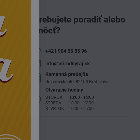
Potrebujete poradiť alebo
pomôcť?
pšuje
enia sa
+421 904 55 33 96
info​@prirodnyraj​.sk
žkou
Kamenná predajňa
Ružinovská 40, 82103 Bratislava
Otváracie hodiny
lej
UTOROK 10:00 - 15:00
rábajú
STREDA 10:00 - 17:00
. V
ŠTVRTOK 10:00 - 15:00