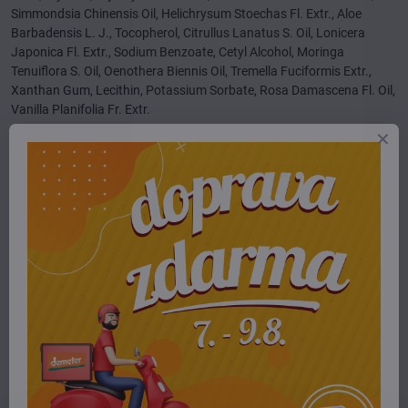
Simmondsia Chinensis Oil, Helichrysum Stoechas Fl. Extr., Aloe
Barbadensis L. J., Tocopherol, Citrullus Lanatus S. Oil, Lonicera
Japonica Fl. Extr., Sodium Benzoate, Cetyl Alcohol, Moringa
Tenuiflora S. Oil, Oenothera Biennis Oil, Tremella Fuciformis Extr.,
Xanthan Gum, Lecithin, Potassium Sorbate, Rosa Damascena Fl. Oil,
Vanilla Planifolia Fr. Extr.
Viac z kategórie
E-shop
pleťová kozmetika
krémy, fluidy, pleťové mlieka
zrelá pleť
Potrebujete poradiť alebo pomôcť?
+421 904 55 33 96
info​@prirodnyraj​.sk
Kamenná predajňa
Ružinovská 40, 82103 Bratislava