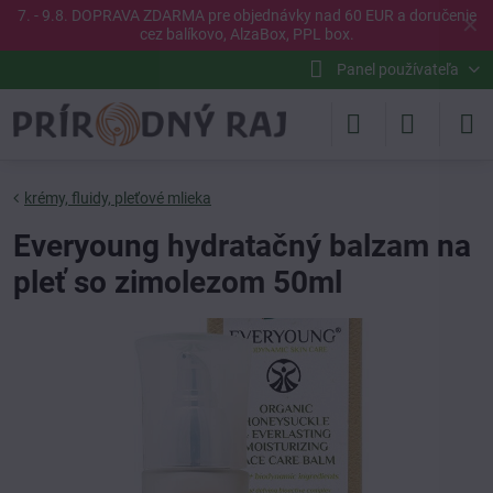
7. - 9.8. DOPRAVA ZDARMA pre objednávky nad 60 EUR a doručenie
✕
cez balíkovo, AlzaBox, PPL box.
Panel používateľa
krémy, fluidy, pleťové mlieka
Everyoung hydratačný balzam na
pleť so zimolezom 50ml