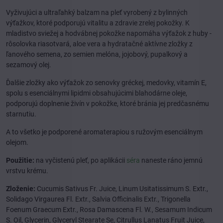
Vyživujúci a ultraľahký balzam na pleť vyrobený z bylinných
výťažkov, ktoré podporujú vitalitu a zdravie zrelej pokožky. K
mladistvo sviežej a hodvábnej pokožke napomáha výťažok z huby -
rôsolovka riasotvará, aloe vera a hydratačné aktívne zložky z
ľanového semena, zo semien melóna, jojobový, pupalkový a
sezamový olej.
Ďalšie zložky ako výťažok zo senovky gréckej, medovky, vitamín E,
spolu s esenciálnymi lipidmi obsahujúcimi blahodárne oleje,
podporujú doplnenie živín v pokožke, ktoré bránia jej predčasnému
starnutiu.
A to všetko je podporené aromaterapiou s ružovým esenciálnym
olejom.
Použitie:
na vyčistenú pleť, po aplikácii
séra
naneste ráno jemnú
vrstvu krému.
Zloženie:
Cucumis Sativus Fr. Juice, Linum Usitatissimum S. Extr.,
Solidago Virgaurea Fl. Extr., Salvia Officinalis Extr., Trigonella
Foenum Graecum Extr., Rosa Damascena Fl. W., Sesamum Indicum
S. Oil, Glycerin, Glyceryl Stearate Se, Citrullus Lanatus Fruit Juice,