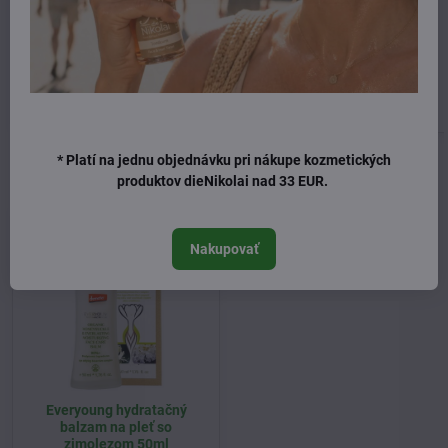
ružová voda 30ml
30ml
Skladom
Skladom
26 €
110 €
Do košíka
Do košíka
* Platí na jednu objednávku pri nákupe kozmetických
Naposledy ste si prezerali
produktov dieNikolai nad 33 EUR.
Nakupovať
Everyoung hydratačný
balzam na pleť so
zimolezom 50ml