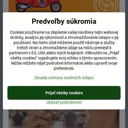
Otváracie hodiny
UTOROK 10:00 - 15:00
STREDA 10:00 - 17:00
ŠTVRTOK 10:00 - 15:00
Predvoľby súkromia
Cookies používame na zlepšenie vašej návštevy tejto webovej
stránky, analýzu jej výkonnosti a zhromažďovanie údajov o jej
Predchádzajúci produkt
Nasledujúci produkt
používaní. Na tento účel môžeme použiť nástroje a služby
tretích strán a zhromaždené údaje sa môžu preniesť k
partnerom v EÚ, USA alebo iných krajinách. Kliknutím na „Prijať
Súvisiaci produkt
všetky cookies“ vyjadrujete svoj súhlas s týmto spracovaním.
Nižšie môžete nájsť podrobné informácie alebo upraviť svoje
preferencie.
Zásady ochrany osobných údajov
Prijať všetky cookies
Ukázať podrobnosti
Provida 100% demeter
Hesse hyalurónové sérum