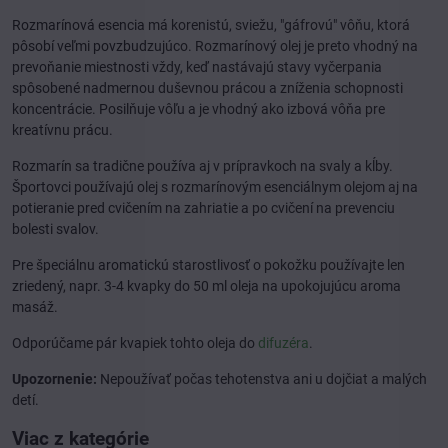
Rozmarínová esencia má korenistú, sviežu, "gáfrovú" vôňu, ktorá
pôsobí veľmi povzbudzujúco. Rozmarínový olej je preto vhodný na
prevoňanie miestnosti vždy, keď nastávajú stavy vyčerpania
spôsobené nadmernou duševnou prácou a zníženia schopnosti
koncentrácie. Posilňuje vôľu a je vhodný ako izbová vôňa pre
kreatívnu prácu.
Rozmarín sa tradične používa aj v prípravkoch na svaly a kĺby.
Športovci používajú olej s rozmarínovým esenciálnym olejom aj na
potieranie pred cvičením na zahriatie a po cvičení na prevenciu
bolesti svalov.
Pre špeciálnu aromatickú starostlivosť o pokožku používajte len
zriedený, napr. 3-4 kvapky do 50 ml oleja na upokojujúcu aroma
masáž.
Odporúčame pár kvapiek tohto oleja do
difuzéra
.
Upozornenie:
Nepoužívať počas tehotenstva ani u dojčiat a malých
detí.
Viac z kategórie