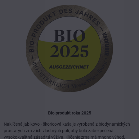
Bio produkt roka 2025
Naklíčená jablkovo - škoricová kaša je vyrobená z biodynamických
prastarých zŕn z ich vlastných polí, aby bola zabezpečená
vysokokvalitná zásaditá výživa. Klíčenie zrna má mnoho výhod,