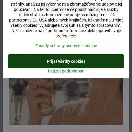
Potrebujete poradiť alebo pomôcť?
stránky, analýzu jej výkonnosti a zhromažďovanie údajov o jej
používaní. Na tento účel môžeme použiť nástroje a služby
tretích strán a zhromaždené údaje sa môžu preniesť k
partnerom v EÚ, USA alebo iných krajinách. Kliknutím na „Prijať
+421 904 55 33 96
všetky cookies“ vyjadrujete svoj súhlas s týmto spracovaním.
Nižšie môžete nájsť podrobné informácie alebo upraviť svoje
info​@prirodnyraj​.sk
preferencie.
Kamenná predajňa
Zásady ochrany osobných údajov
Ružinovská 40, 82103 Bratislava
Otváracie hodiny
Prijať všetky cookies
UTOROK 10:00 - 15:00
STREDA 10:00 - 17:00
Ukázať podrobnosti
ŠTVRTOK 10:00 - 15:00
Predchádzajúci produkt
Nasledujúci produkt
Naposledy ste si prezerali