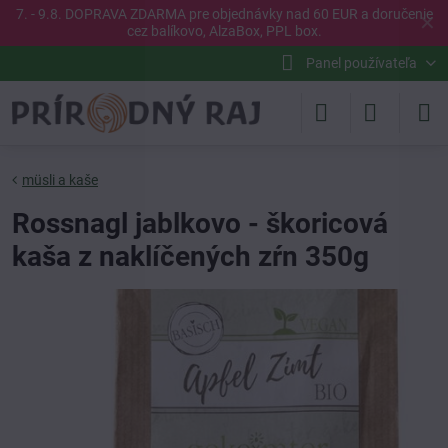
7. - 9.8. DOPRAVA ZDARMA pre objednávky nad 60 EUR a doručenie
✕
cez balíkovo, AlzaBox, PPL box.
Panel používateľa
müsli a kaše
Rossnagl jablkovo - škoricová
kaša z naklíčených zŕn 350g