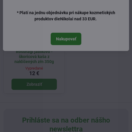
* Platí na jednu objednávku pri nákupe kozmetických
produktov dieNikolai nad 33 EUR.
Nakupovať
Rossnagl jablkovo -
škoricová kaša z
naklíčených zŕn 350g
Vypredané
12 €
Zobraziť
Prihláste sa na odber nášho
newslettra