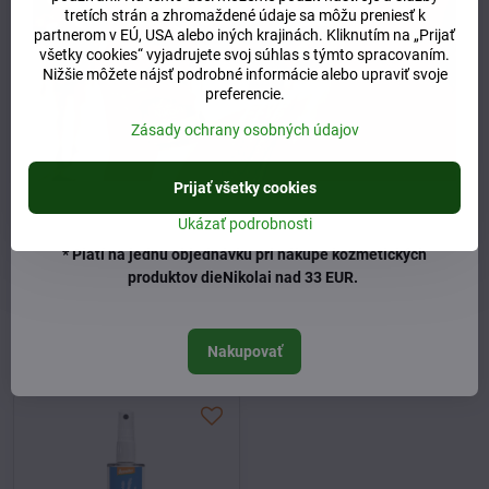
tretích strán a zhromaždené údaje sa môžu preniesť k
partnerom v EÚ, USA alebo iných krajinách. Kliknutím na „Prijať
všetky cookies“ vyjadrujete svoj súhlas s týmto spracovaním.
Nižšie môžete nájsť podrobné informácie alebo upraviť svoje
preferencie.
Zásady ochrany osobných údajov
Baldini by Taoasis
Prijať všetky cookies
osviežovač vzduchu
Ukázať podrobnosti
Skladom
42 €
* Platí na jednu objednávku pri nákupe kozmetických
produktov dieNikolai nad 33 EUR.
Do košíka
Naposledy ste si prezerali
Nakupovať