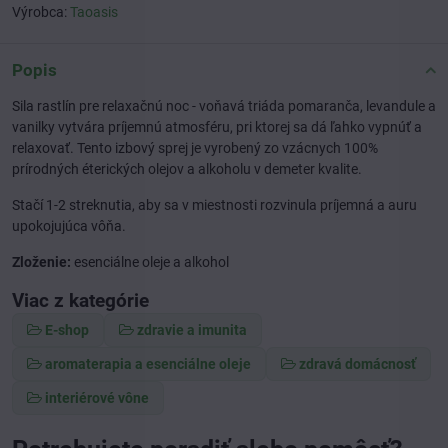
Výrobca:
Taoasis
Popis
Sila rastlín pre relaxačnú noc - voňavá triáda pomaranča, levandule a
vanilky vytvára príjemnú atmosféru, pri ktorej sa dá ľahko vypnúť a
relaxovať. Tento izbový sprej je vyrobený zo vzácnych 100%
prírodných éterických olejov a alkoholu v demeter kvalite.
Stačí 1-2 streknutia, aby sa v miestnosti rozvinula príjemná a auru
upokojujúca vôňa.
Zloženie:
esenciálne oleje a alkohol
Viac z kategórie
E-shop
zdravie a imunita
aromaterapia a esenciálne oleje
zdravá domácnosť
interiérové vône