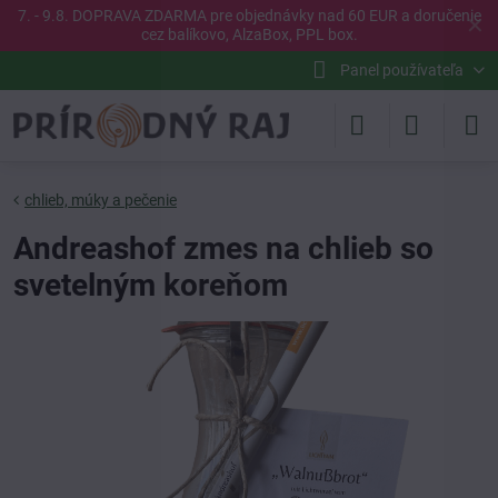
7. - 9.8. DOPRAVA ZDARMA pre objednávky nad 60 EUR a doručenie
✕
cez balíkovo, AlzaBox, PPL box.
Panel používateľa
chlieb, múky a pečenie
Andreashof zmes na chlieb so
svetelným koreňom