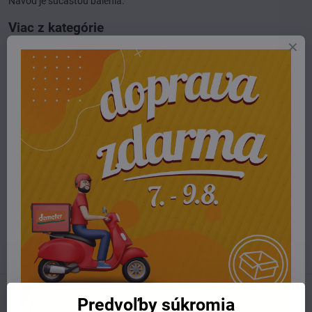
Návod je súčasťou balenia.
Viac z kategórie
E-shop
potraviny
chlieb, múky a pečenie
Potrebujete poradiť alebo pomôcť?
+421 904 55 33 96
info​@prirodnyraj​.sk
Kamenná predajňa
Ružinovská 40, 82103 Bratislava
Otváracie hodiny
UTOROK 10:00 - 15:00
STREDA 10:00 - 17:00
ŠTVRTOK 10:00 - 15:00
Predvoľby súkromia
Predchádzajúci produkt
Nasledujúci produkt