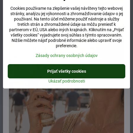
Cookies používame na zlepšenie vašej návštevy tejto webovej
Súvisiaci produkt
stránky, analýzu jej výkonnosti a zhromažďovanie údajov o jej
používaní. Na tento účel môžeme použiť nástroje a služby
tretích strán a zhromaždené údaje sa môžu preniesť k
partnerom v EÚ, USA alebo iných krajinách. Kliknutím na „Prijať
všetky cookies“ vyjadrujete svoj súhlas s týmto spracovaním.
Nižšie môžete nájsť podrobné informácie alebo upraviť svoje
preferencie.
Zásady ochrany osobných údajov
Prijať všetky cookies
Ukázať podrobnosti
Andreashof demeter
Andreashof demeter
svetelný koreň v prášku 30g
svetelný koreň v kapsuliach
60ks
Skladom
Skladom
32 €
43 €
Do košíka
Do košíka