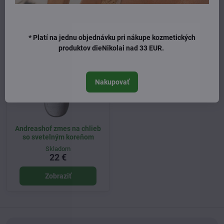
Naposledy ste si prezerali
* Platí na jednu objednávku pri nákupe kozmetických
produktov dieNikolai nad 33 EUR.
Nakupovať
Andreashof zmes na chlieb
so svetelným koreňom
Skladom
22 €
Zobraziť