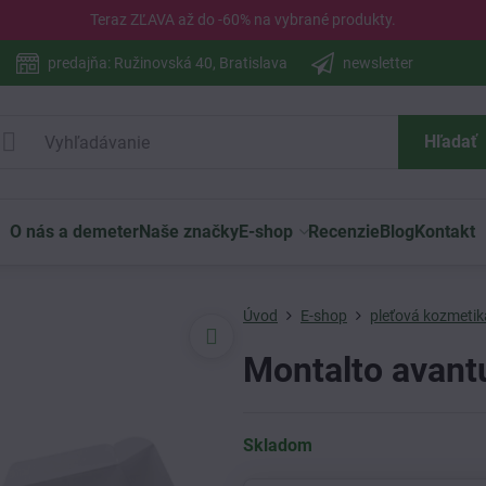
Teraz ZĽAVA až do -60% na vybrané
produkty
.
predajňa: Ružinovská 40, Bratislava
newsletter
Hľadať
O nás a demeter
Naše značky
E-shop
Recenzie
Blog
Kontakt
Úvod
E-shop
pleťová kozmetik
Montalto avantu
Skladom