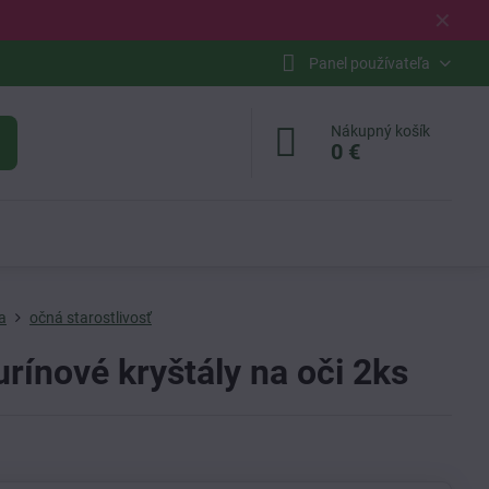
✕
Panel používateľa
Nákupný košík
0 €
a
očná starostlivosť
rínové kryštály na oči 2ks