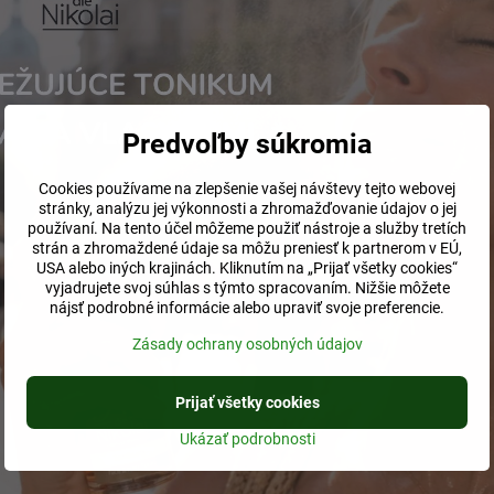
ZDARMA TONIKUM 30ML
Predvoľby súkromia
Cookies používame na zlepšenie vašej návštevy tejto webovej
stránky, analýzu jej výkonnosti a zhromažďovanie údajov o jej
používaní. Na tento účel môžeme použiť nástroje a služby tretích
strán a zhromaždené údaje sa môžu preniesť k partnerom v EÚ,
USA alebo iných krajinách. Kliknutím na „Prijať všetky cookies“
vyjadrujete svoj súhlas s týmto spracovaním. Nižšie môžete
nájsť podrobné informácie alebo upraviť svoje preferencie.
Zásady ochrany osobných údajov
Prijať všetky cookies
čné sérum s aloe vera
dieNikolai očné sérum 15m
Ukázať podrobnosti
15ml
Skladom
Skladom