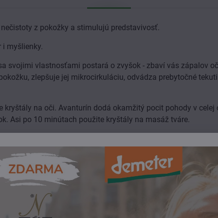
ečistoty z pokožky a stimulujú predstavivosť.
 i myšlienky.
 sa svojimi vlastnosťami postará o zvyšok - zbaví vás zápalov o
pokožku, zlepšuje jej mikrocirkuláciu, odvádza prebytočné tekut
 kryštály na oči. Avanturín dodá okamžitý pocit pohody v celej 
ok. Asi po 10 minútach použite kryštály na masáž tváre.
špeciálna starostlivosť
pomôcky starostlivosti o pleť