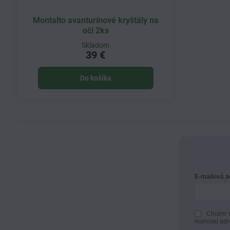
Montalto avanturínové kryštály na
oči 2ks
Skladom
39 €
Do košíka
E-mailová 
Chcem d
mailovej adr