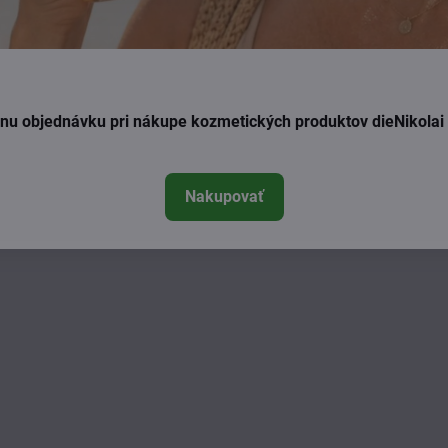
24,50 €
49,50 €
Do košíka
Do košíka
ednu objednávku pri nákupe kozmetických produktov dieNikola
Nakupovať