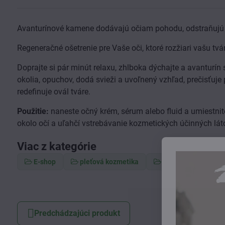
Avanturínové kamene dodávajú očiam pohodu, odstraňujú n
Regeneračné ošetrenie pre Vaše oči, ktoré rozžiari vašu tvár
Doprajte si pár minút relaxu, zhlboka dýchajte a avanturín
okolia, opuchov, dodá svieži a uvoľnený vzhľad, prečisťuje 
redefinuje ovál tváre.
Použitie:
naneste očný krém, sérum alebo fluid a umiestnite
okolo očí a uľahčí vstrebávanie kozmetických účinných lát
Viac z kategórie
E-shop
pleťová kozmetika
očná starostlivosť
Predchádzajúci produkt