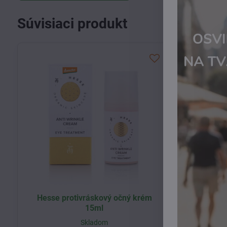
Súvisiaci produkt
Hesse protivráskový očný krém
Provida o
15ml
Skladom