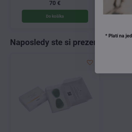
70 €
Do košíka
* Platí na j
Naposledy ste si prezerali