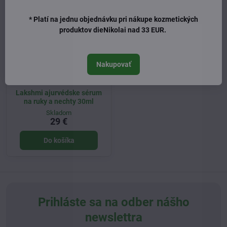
* Platí na jednu objednávku pri nákupe kozmetických
produktov dieNikolai nad 33 EUR.
Nakupovať
Lakshmi ajurvédske sérum
na ruky a nechty 30ml
Skladom
29 €
Do košíka
Prihláste sa na odber nášho
newslettra