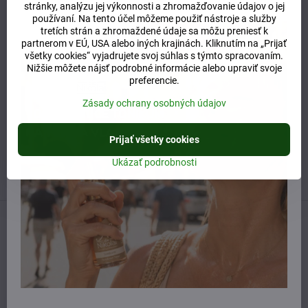
stránky, analýzu jej výkonnosti a zhromažďovanie údajov o jej
Potrebujete poradiť alebo pomôcť?
používaní. Na tento účel môžeme použiť nástroje a služby
tretích strán a zhromaždené údaje sa môžu preniesť k
partnerom v EÚ, USA alebo iných krajinách. Kliknutím na „Prijať
+421 904 55 33 96
všetky cookies“ vyjadrujete svoj súhlas s týmto spracovaním.
Nižšie môžete nájsť podrobné informácie alebo upraviť svoje
info​@prirodnyraj​.sk
preferencie.
Kamenná predajňa
Zásady ochrany osobných údajov
Ružinovská 40, 82103 Bratislava
Otváracie hodiny
Prijať všetky cookies
UTOROK 10:00 - 15:00
STREDA 10:00 - 17:00
Ukázať podrobnosti
ŠTVRTOK 10:00 - 15:00
Predchádzajúci produkt
Nasledujúci produkt
Naposledy ste si prezerali