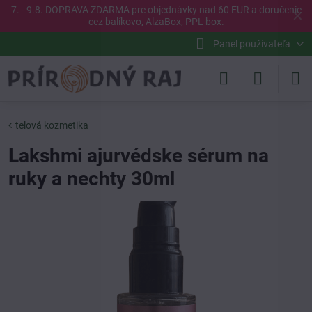
7. - 9.8. DOPRAVA ZDARMA pre objednávky nad 60 EUR a doručenie
✕
cez balíkovo, AlzaBox, PPL box.
Panel používateľa
telová kozmetika
Lakshmi ajurvédske sérum na
ruky a nechty 30ml