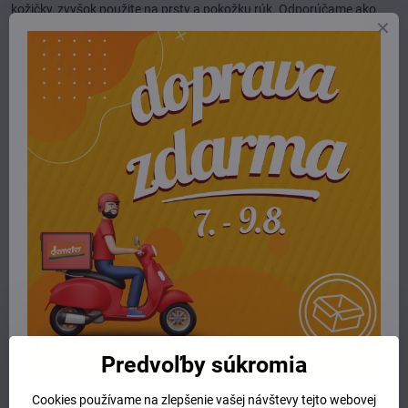
kožičky, zvyšok použite na prsty a pokožku rúk. Odporúčame ako
dvojtýždňovú kúru 2x denne a potom stačí aplikácia 1-2x týždenne.
Upozornenie:
keďže ide o 100% prírodný produkt vyrobený z olejov a
liečivých bylín, môže sa vyskytnúť v produkte prirodzený zákal. Pred
každým použitím pretrepte.
Zloženie:
Butyrum, Arachis Hypogaea Oil, Nigella Sativa Seed Oil,
Trigonella Foenum-Graecum Extract in Juglans Regia Oil, Sesame
Indica Oil, Melia Azadirachta Leaf Oil, Calophyllum Inophyllum Oil,
Lac, Curcuma Longo Extract, Papever Somniferum Seed Extract,
Vetiver Extract, Simmondsia Chinensis Seed Oil, Tocopherol,
Rosmarin officinalis CO²-Extract, Aniba Rosaeodora Wood Oil,
Verbena Officinalis Oil, Melaleuca Alternifolia Leaf Oil, (Geraniol, D-
Limonene, Linalool, Benzyl Alcohol, Eugenol, Citronellol, Benzyl
Benzoate, Farnesol)
Viac z kategórie
E-shop
telová kozmetika
ruky a nohy
Predvoľby súkromia
nechty
Cookies používame na zlepšenie vašej návštevy tejto webovej