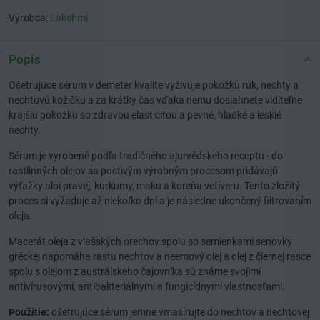
Výrobca:
Lakshmi
Popis
Ošetrujúce sérum v demeter kvalite vyživuje pokožku rúk, nechty a
nechtovú kožičku a za krátky čas vďaka nemu dosiahnete viditeľne
krajšiu pokožku so zdravou elasticitou a pevné, hladké a lesklé
nechty.
Sérum je vyrobené podľa tradičného ajurvédskeho receptu - do
rastlinných olejov sa poctivým výrobným procesom pridávajú
výťažky aloi pravej, kurkumy, maku a koreňa vetiveru. Tento zložitý
proces si vyžaduje až niekoľko dní a je následne ukončený filtrovaním
oleja.
Macerát oleja z vlašských orechov spolu so semienkami senovky
gréckej napomáha rastu nechtov a neemový olej a olej z čiernej rasce
spolu s olejom z austrálskeho čajovníka sú známe svojimi
antivírusovými, antibakteriálnymi a fungicídnymi vlastnosťami.
Použitie:
ošetrujúce sérum jemne vmasírujte do nechtov a nechtovej