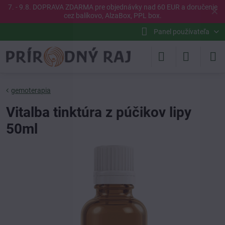
7. - 9.8. DOPRAVA ZDARMA pre objednávky nad 60 EUR a doručenie
✕
cez balíkovo, AlzaBox, PPL box.
Panel používateľa
gemoterapia
Vitalba tinktúra z púčikov lipy
50ml