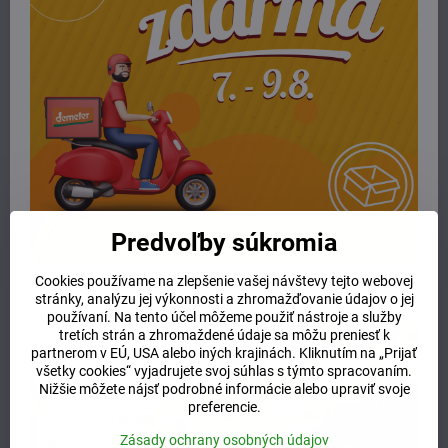
obličková kolika, cholesterol, obezita, kolitída, obsedantno-
kompulzívne poruchy (OCD), nevoľnosti v dopravných
prostriedkoch, migrény, hypertyreóza
Užívanie:
večer - 10 až 30 kvapiek pred spaním - pre citlivých ľudí 10 kvapiek
ráno a deň - pre upokojujúci účinok 2 až 3 krát po 30 kvapiek
denne
Zloženie:
mladé výhonky lipy, armaňak, pramenitá voda, sirup agáve
Predvoľby súkromia
Upozornenie:
v literatúre sa uvádza (Brigo B., Fytoterapia a
gemmoterapia v klinickej praxi, La Grafica Briantea, Como 1991), že
Cookies používame na zlepšenie vašej návštevy tejto webovej
v niektorých veľmi zriedkavých prípadoch môže podávanie tinktúry z
stránky, analýzu jej výkonnosti a zhromažďovanie údajov o jej
lipy dosiahnuť inverziu účinku - môže nabúdzať a vzrušovať
používaní. Na tento účel môžeme použiť nástroje a služby
namiesto upokojenia. V týchto prípadoch sa má dávka znížiť. Preto
tretích strán a zhromaždené údaje sa môžu preniesť k
je dobré začať s minimálnym dávkovaním (10-20 kvapiek) a prípadne
partnerom v EÚ, USA alebo iných krajinách. Kliknutím na „Prijať
všetky cookies“ vyjadrujete svoj súhlas s týmto spracovaním.
ho postupne zvyšovať.
Nižšie môžete nájsť podrobné informácie alebo upraviť svoje
preferencie.
Titrácia: 28,5 % obj
Zásady ochrany osobných údajov
Viac sa o gemoterapii dočítate na našom
blogu
.