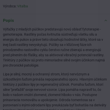
Výrobca:
Vitalba
Popis
Výťažky z mladých púčikov predstavujú novú oblasť fytoterapie -
gemoterapia. Rastliny počas kvitnutia sústreďujú všetku silu a
energiu do pukov a práve tieto obsahujú hodnotné látky, ktoré sa v
inej časti rastliny nevyskytujú. Púčiky sa v kľúčovej fáze ich
prirodzeného rastového cyklu čerstvo ručne zbierajú a energizujú
pred plnením do fľašky, aby sa aktivoval vibračný potenciál rastliny.
Tinktúry z púčikov sú preto mimoriadne silné svojim účinkom najmä
pre chronické patológie.
Lipa je silný, mocný a ochranný strom, ktorý nervóznym a
úzkostlivým ľuďom prináša nepopierateľnú oporu. Hlavným účinkom
tinktúry z púčikov lipy je regeneračný účinok. Pomáha ľuďom, ktorí
silne "preťažili" svoje nervové vzorce. Lipa pomáha napraviť to, čo
bolo v našom vnútri zlomené, zlomené hlboko v nás. Postupne
prinavracia rovnováhu a upokojenie. Odroda tomentosa sa v
porovnaní s inými odrodami lipy preukázala byť bohatšia na deriváty