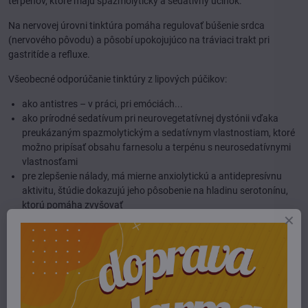
terpénov, ktoré majú spazmolytický a sedatívny účinok.
Na nervovej úrovni tinktúra pomáha regulovať búšenie srdca
(nervového pôvodu) a pôsobí upokojujúco na tráviaci trakt pri
gastritíde a refluxe.
Všeobecné odporúčanie tinktúry z lipových púčikov:
ako antistres – v práci, pri emóciách...
ako prírodné sedatívum pri neurovegetatívnej dystónii vďaka
preukázaným spazmolytickým a sedatívnym vlastnostiam, ktoré
možno pripísať obsahu farnesolu a terpénu s neurosedatívnymi
vlastnosťami
pre zlepšenie nálady, má mierne anxiolytickú a antidepresívnu
aktivitu, štúdie dokazujú jeho pôsobenie na hladinu serotonínu,
ktorú pomáha zvyšovať
pri poruchách spánku podporuje kvalitný spánok, dĺžku spánku a
schopnosť zaspať, nemení snovú aktivitu (môže sa bezpečne
používať u detí aj u starších ľudí, dávka u dieťaťa nad 2 roky je 1
kvapka na kilogram do vody večer pred spaním)
je indikovaná napríklad pri liečbe dráždivého čreva
ďalšie indikácie: úzkosť, posadnutosť, ťažkosti so sústredením,
vysadenie liekov na spanie, tachykardia, žlčníkové kamene,