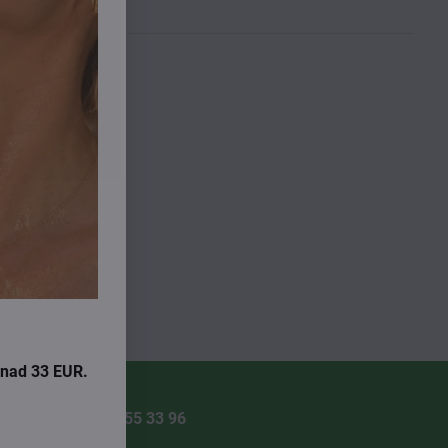
zaradením e-
i nad 33 EUR.
+421 904 55 33 96