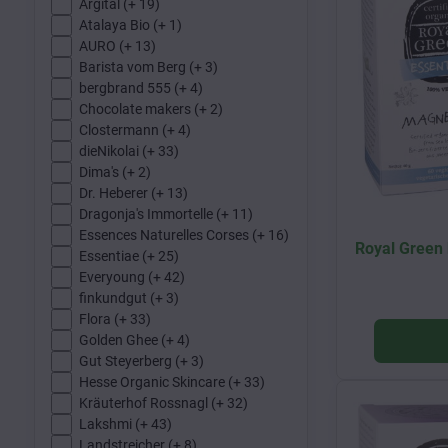
Argital (+ 19)
Atalaya Bio (+ 1)
AURO (+ 13)
Barista vom Berg (+ 3)
bergbrand 555 (+ 4)
Chocolate makers (+ 2)
Clostermann (+ 4)
dieNikolai (+ 33)
Dima's (+ 2)
Dr. Heberer (+ 13)
Dragonja's Immortelle (+ 11)
Essences Naturelles Corses (+ 16)
Royal Green
Essentiae (+ 25)
Everyoung (+ 42)
finkundgut (+ 3)
Flora (+ 33)
Golden Ghee (+ 4)
Gut Steyerberg (+ 3)
Hesse Organic Skincare (+ 33)
Kräuterhof Rossnagl (+ 32)
Lakshmi (+ 43)
Landstreicher (+ 8)