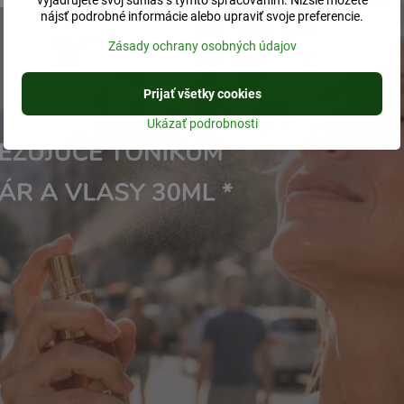
vyjadrujete svoj súhlas s týmto spracovaním. Nižšie môžete
nájsť podrobné informácie alebo upraviť svoje preferencie.
Zásady ochrany osobných údajov
Prijať všetky cookies
Ukázať podrobnosti
n fermentovaný vitamín
Royal Green bio multivitamí
B12 60 kapsúl
kapsúl
Skladom
Skladom
32 €
49 €
Do košíka
Do košíka