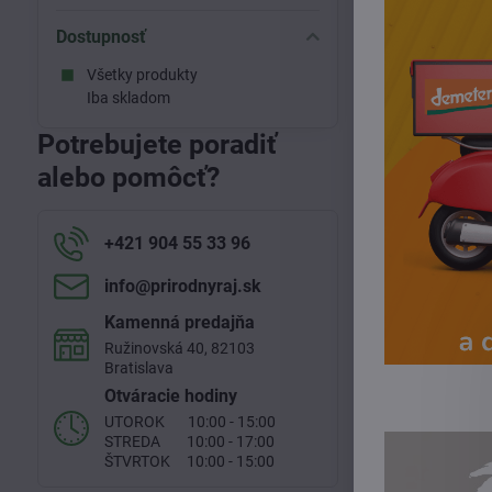
Dostupnosť
Všetky produkty
Iba skladom
Potrebujete poradiť
alebo pomôcť?
+421 904 55 33 96
info​@prirodnyraj​.sk
Royal Green 
Kamenná predajňa
Ružinovská 40, 82103
Bratislava
Otváracie hodiny
UTOROK 10:00 - 15:00
STREDA 10:00 - 17:00
ŠTVRTOK 10:00 - 15:00