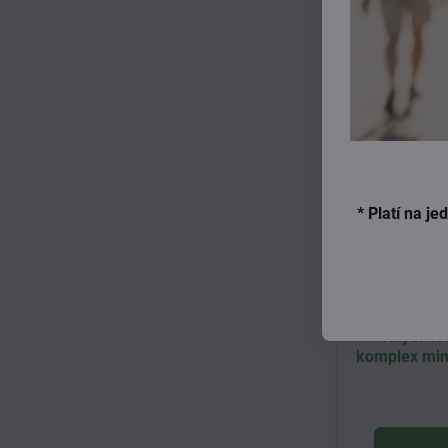
* Platí na j
Royal Gr
komplex mine