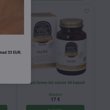
i nad 33 EUR.
psúl
Royal Green bio zázvor 60 kapsúl
Skladom
17 €