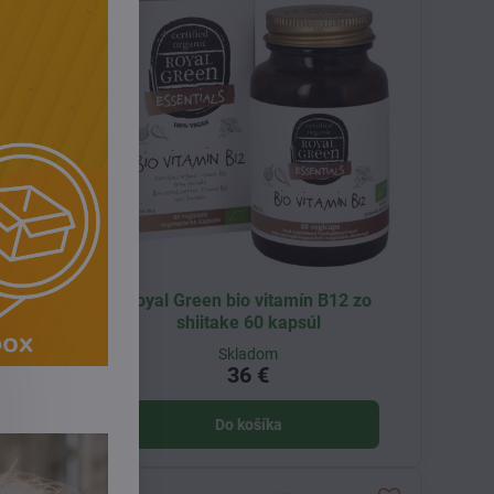
kapsúl
Royal Green bio vitamín B12 zo
shiitake 60 kapsúl
Skladom
36 €
Do košíka