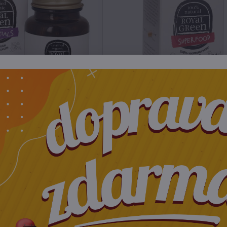
 bio C komplex 60 kapsúl
Royal Green vitamín C camu c
kapsúl
Skladom
Skladom
34 €
28 €
Do košíka
Do košíka