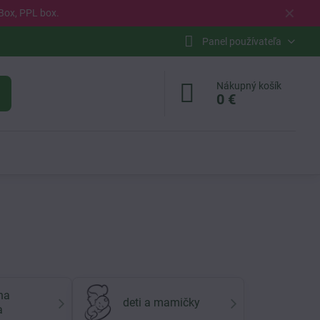
✕
Box, PPL box.
Panel používateľa
Nákupný košík
0 €
na
deti a mamičky
a