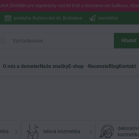
PRAVA ZDARMA pre objednávky nad 60 EUR a doručenie cez balíkovo, Alza
predajňa: Ružinovská 40, Bratislava
newsletter
Hľadať
O nás a demeter
Naše značky
E-shop
Recenzie
Blog
Kontakt
dekoratív
tika
telová kozmetika
kozmetik