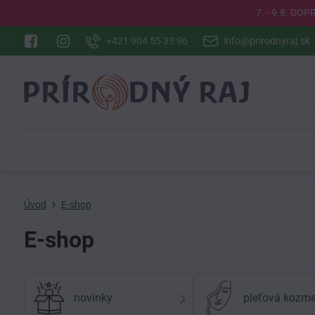
7. - 9.8. DO
+421 904 55 33 96
info@prirodnyraj.sk
Úvod
E-shop
E-shop
novinky
pleťová kozme