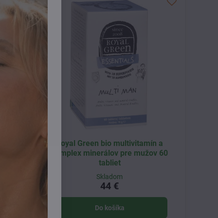
n 60
Royal Green bio multivitamín a
komplex minerálov pre mužov 60
tabliet
Skladom
44 €
Do košíka