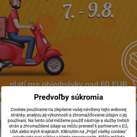
bio fermentovaný vitamín
Royal Green bio B komplex 60 
D3 120 tabliet
Predvoľby súkromia
Skladom
Vypredané
29 €
38 €
Cookies používame na zlepšenie vašej návštevy tejto webovej
stránky, analýzu jej výkonnosti a zhromažďovanie údajov o jej
Do košíka
Zobraziť
používaní. Na tento účel môžeme použiť nástroje a služby tretích
strán a zhromaždené údaje sa môžu preniesť k partnerom v EÚ,
USA alebo iných krajinách. Kliknutím na „Prijať všetky cookies“