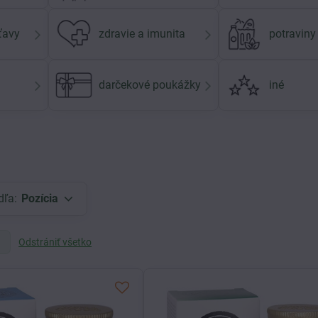
šťavy
zdravie a imunita
potraviny
darčekové poukážky
iné
dľa:
Pozícia
Odstrániť všetko