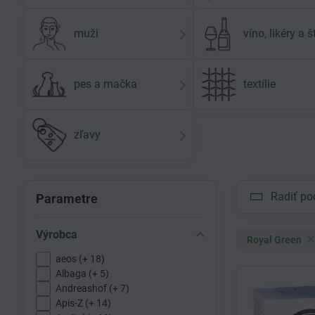
muži
víno, likéry a 
pes a mačka
textílie
zľavy
Radiť po
Parametre
Výrobca
Royal Green
aeos (+ 18)
Albaga (+ 5)
Andreashof (+ 7)
Apis-Z (+ 14)