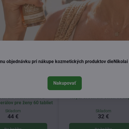
ednu objednávku pri nákupe kozmetických produktov dieNikola
Nakupovať
een bio multivitamín a
Royal Green bio selén 60 ka
rálov pre ženy 60 tabliet
Skladom
Skladom
44 €
32 €