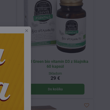
amu 60
Royal Green bio vitamín D3 z lišajníka
60 kapsúl
Skladom
29 €
Do košíka